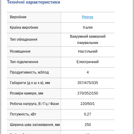
Технічні характеристики
Виробник
Petros
Країна виробник
Італія
Вакуумний камерний
Тип обладнання
пакувальник
Розміщення
Настільний
Тип підключення
Електричний
Продуктивність, м3/год
4
Габарити (д х ш x в), мм
357/475/335
Розміри камери, мм
270/352/150
Робоча напруга, В / Гц / Фази
220/50/1
Потужність, кВт
0,27
Ширина шва запаювання, мм
250