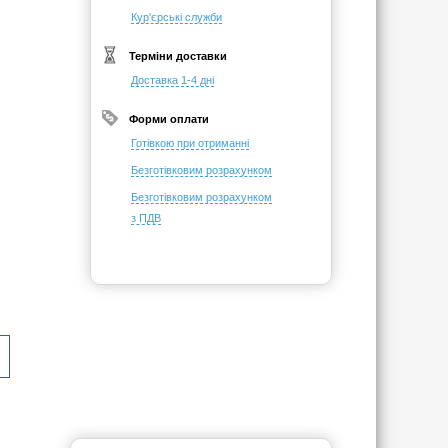
Кур'єрські служби
Терміни доставки
Доставка 1-4 дні
Форми оплати
Готівкою при отриманні
Безготівковим розрахунком
Безготівковим розрахунком
з ПДВ