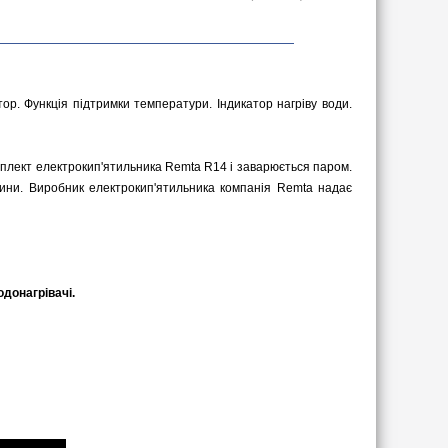
тор. Функція підтримки температури. Індикатор нагріву води.
мплект електрокип'ятильника Remta R14 і заварюється паром.
дини. Виробник електрокип'ятильника компанія Remta надає
донагрівачі.