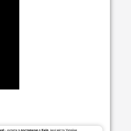
ия)
- купити
з доставкою
в
Київ
, інші міста України.