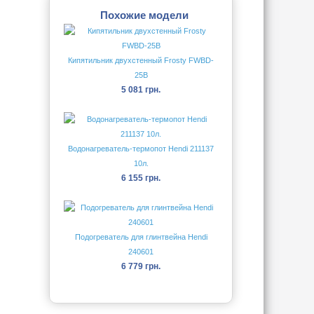
Похожие модели
Кипятильник двухстенный Frosty FWBD-
25B
5 081 грн.
Водонагреватель-термопот Hendi 211137
10л.
6 155 грн.
Подогреватель для глинтвейна Hendi
240601
6 779 грн.