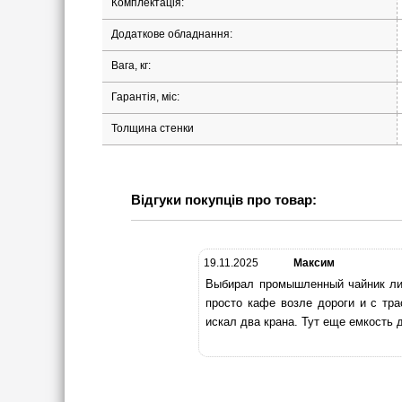
Комплектація:
Додаткове обладнання:
Вага, кг:
Гарантія, міс:
Толщина стенки
Відгуки покупців про товар:
19.11.2025
Максим
Выбирал промышленный чайник лит
просто кафе возле дороги и с тр
искал два крана. Тут еще емкость 