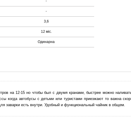
-
-
3,6
12 міс.
Одинарна
ров на 12-15 но чтобы был с двумя кранами, быстрее можно наливат
ассы когда автобусы с детьми или туристами приезжают то важна скор
для заварки есть внутри. Удобный и функциональный чайник в общем.