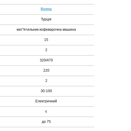
Remta
Турція
кип"ятильник кофеварочна машина
15
2
320/470
220
2
30-100
Електричний
є
до 75