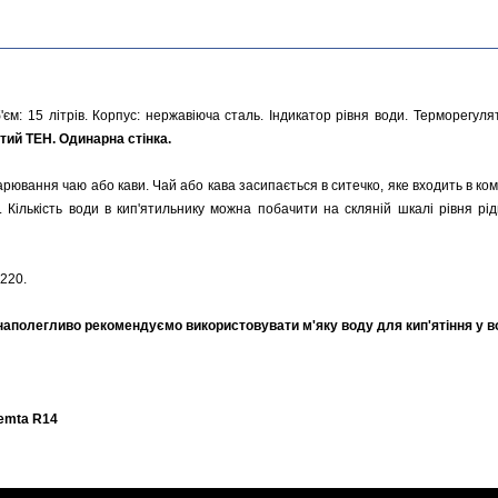
м: 15 літрів. Корпус: нержавіюча сталь. Індикатор рівня води. Терморегуля
тий ТЕН. Одинарна стінка.
рювання чаю або кави. Чай або кава засипається в ситечко, яке входить в ко
 Кількість води в кип'ятильнику можна побачити на скляній шкалі рівня рі
 220.
полегливо рекомендуємо використовувати м'яку воду для кип'ятіння у во