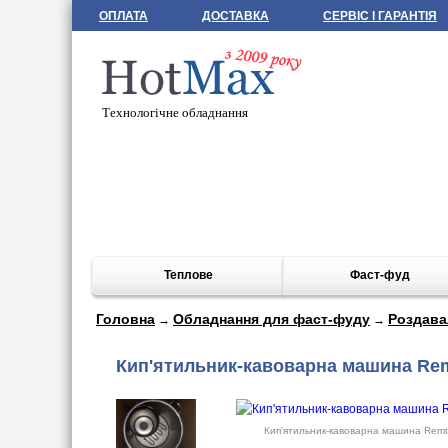
ОПЛАТА
ДОСТАВКА
СЕРВІС І ГАРАНТІЯ
Технологічне обладнання
Теплове
Фаст-фуд
Головна
Обладнання для фаст-фуду
Роздава
→
→
Кип'ятильник-кавоварна машина Re
Кип'ятильник-кавоварна машина Rem