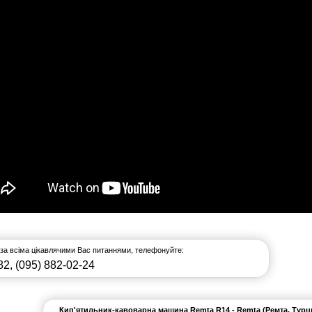
 за всіма цікавлячими Вас питаннями, телефонуйте:
82
,
(095) 882-02-24
Кип'ятильник-кавоварна машина Remta R14 - Remta (Ремта, Турц