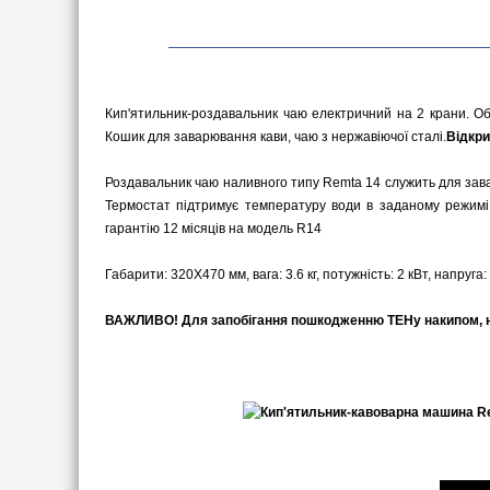
Кип'ятильник-роздавальник чаю електричний на 2 крани. Об'є
Кошик для заварювання кави, чаю з нержавіючої сталі.
Відкри
Роздавальник чаю наливного типу Remta 14 служить для зава
Термостат підтримує температуру води в заданому режимі.
гарантію 12 місяців на модель R14
Габарити: 320Х470 мм, вага: 3.6 кг, потужність: 2 кВт, напруга:
ВАЖЛИВО! Для запобігання пошкодженню ТЕНу накипом, на