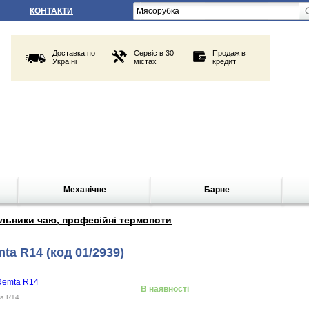
КОНТАКТИ
Доставка по
Сервіс в 30
Продаж в
Україні
містах
кредит
Механічне
Барне
льники чаю, професійні термопоти
mta R14
(код 01/2939)
В наявності
ta R14