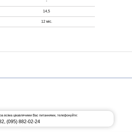
-
14,5
12 міс.
 за всіма цікавлячими Вас питаннями, телефонуйте:
82
,
(095) 882-02-24