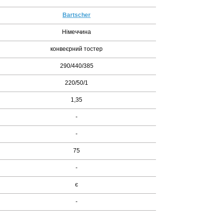
Bartscher
Німеччина
конвеєрний тостер
290/440/385
220/50/1
1,35
-
-
75
-
є
-