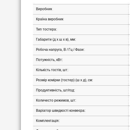
Виробник
Країна виробник
Тип тостера:
Габарити (д х ш х в), мм:
Робоча напруга, В / Гц / Фази:
Потужність, кВт:
Кількість тостів, шт:
Розмір комірки (тостер) (ш х д), см:
Продуктивність, шт/год:
Количесто режимов, шт:
Варіатор швидкості конвеєра:
Комплектація: