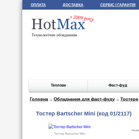
ОПЛАТА
ДОСТАВКА
СЕРВІС І ГАРАНТІЯ
Технологічне обладнання
Теплове
Фаст-фуд
Головна
Обладнання для фаст-фуду
Тостери
→
→
Тостер Bartscher Mini
(код 01/2117)
Наяв
Тостер Bartscher Mini