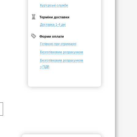
Кур'єрські служби
Терміни доставки
Доставка 1-4 дні
Форми оплати
Готівкою при отриманні
Безготівковим розрахунком
Безготівковим розрахунком
з ПДВ