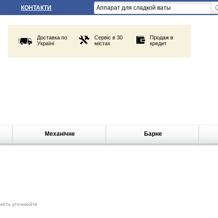
КОНТАКТИ
Доставка по
Сервіс в 30
Продаж в
Україні
містах
кредит
Механічне
Барне
ність уточнюйте