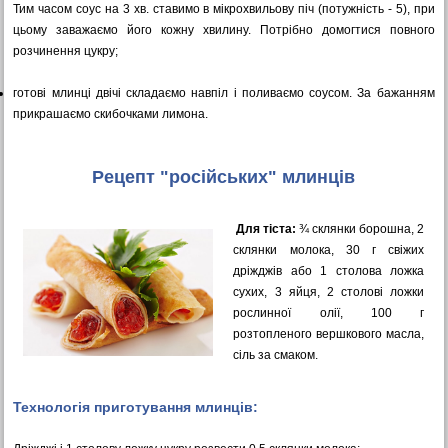
Тим часом соус на 3 хв. ставимо в мікрохвильову піч (потужність - 5), при
цьому заважаємо його кожну хвилину. Потрібно домогтися повного
розчинення цукру;
готові млинці двічі складаємо навпіл і поливаємо соусом. За бажанням
прикрашаємо скибочками лимона.
Рецепт "російських" млинців
Для тіста:
¾ склянки борошна, 2
склянки молока, 30 г свіжих
дріжджів або 1 столова ложка
сухих, 3 яйця, 2 столові ложки
рослинної олії, 100 г
розтопленого вершкового масла,
сіль за смаком.
Технологія приготування млинців: