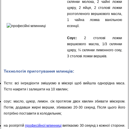
склянки молока, 2 чайні ложки
цукру, 2 яйця, 2 столові ложки
розтопленого вершкового масла,
1 чайна ложка ванільною
есенції.
Соус:
2 столові ложки
вершкового масла, 1/3 склянки
цукру, ¼ склянки лимонного соку,
3 столові ложки вершків.
Технологія приготування млинців:
Тісто: всі інгредієнти змішуємо в міксері щоб вийшла однорідна маса.
Тісто накрити і залишити на 10 хвилин;
соус: масло, цукор, лимон. сік протягом двох хвилин збивати міксером.
Потім, додавши жирні вершки, збиваємо 20-30 секунд.
Після цього його
потрібно поставити в холодильник;
на розігрітій
професійної млинниці
випікаємо 30 секунд з кожної сторони.