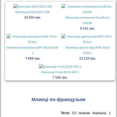
Млинниця Кий-В БЛ-2-350
22 610 грн.
Млинниця електрична GoodFood
CM10R
6 141 грн.
Млинниця електрична EWT INOX ECM-
Млинниця двопостова EWT INOX
1
ECM-2
7 669 грн.
13 133 грн.
Млинниця Frosty ECM-400-1
7 526 грн.
Млинці по-французьки
Тісто:
0,5 склянки борошна, 1