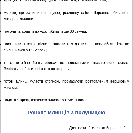
Дріжджі і 1 столову ложку цукру розвести 0,5 склянки молока;
молоко, що залишилося, цукор, рослинну олію і борошно збивати в
міксері 2 хвилини;
посолити, додати дріжджі, збивати ще 30 секунд;
поставити в тепле місце і тримати там до тих пір, поки обсяг тіста не
збільшиться в 1,5-2 рази;
тісто потрібно брати зверху, не перемішуючи, інакше воно осяде.
Випікати по 1 хвилині з кожної сторони;
готові млинці укласти стопкою, промазуючи розтопленим вершковим
маслом;
подати з ікрою, копченою рибою або сметаною.
Рецепт млинців з полуницею
Для тіста:
1 склянка борошна, 1