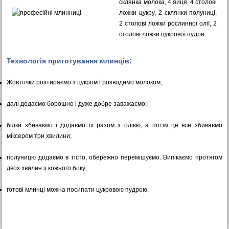
склянка молока, 4 яйця, 4 столові
ложки цукру, 2 склянки полуниці,
2 столові ложки рослинної олії, 2
столові ложки цукрової пудри.
Технологія приготування млинців:
Жовточки розтираємо з цукром і розводимо молоком;
далі додаємо борошно і дуже добре заважаємо;
білки збиваємо і додаємо їх разом з олією, а потім це все збиваємо
міксером три хвилини;
полуницю додаємо в тісто, обережно перемішуємо. Випікаємо протягом
двох хвилин з кожного боку;
готові млинці можна посипати цукровою пудрою.