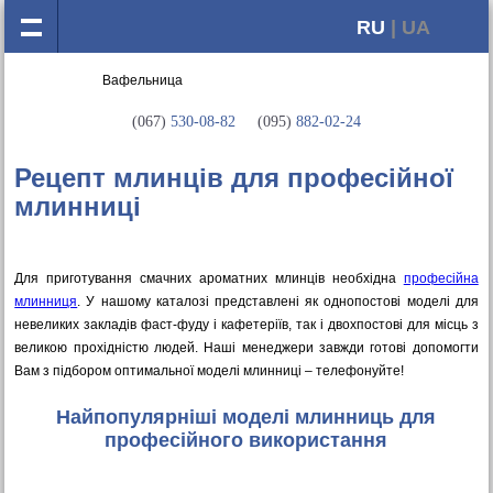
RU
| UA
(067)
530-08-82
(095)
882-02-24
Рецепт млинців для професійної
млинниці
Для приготування смачних ароматних млинців необхідна
професійна
млинниця
. У нашому каталозі представлені як однопостові моделі для
невеликих закладів фаст-фуду і кафетеріїв, так і двохпостові для місць з
великою прохідністю людей. Наші менеджери завжди готові допомогти
Вам з підбором оптимальної моделі млинниці – телефонуйте!
Найпопулярніші моделі млинниць для
професійного використання