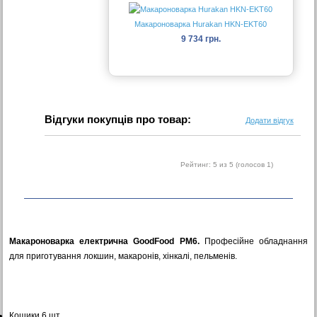
Макароноварка Hurakan HKN-EKT60
9 734 грн.
Відгуки покупців про товар:
Додати відгук
Рейтинг:
5
из 5 (голосов
1
)
Макароноварка електрична GoodFood PM6.
Професійне обладнання
для приготування локшин, макаронів, хінкалі, пельменів.
Кошики 6 шт.