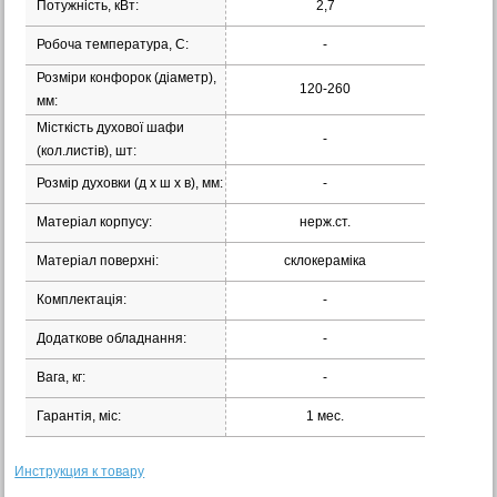
Потужність, кВт:
2,7
Робоча температура, С:
-
Розміри конфорок (діаметр),
120-260
мм:
Місткість духової шафи
-
(кол.листів), шт:
Розмір духовки (д х ш х в), мм:
-
Матеріал корпусу:
нерж.ст.
Матеріал поверхні:
склокераміка
Комплектація:
-
Додаткове обладнання:
-
Вага, кг:
-
Гарантія, міс:
1 мес.
Инструкция к товару