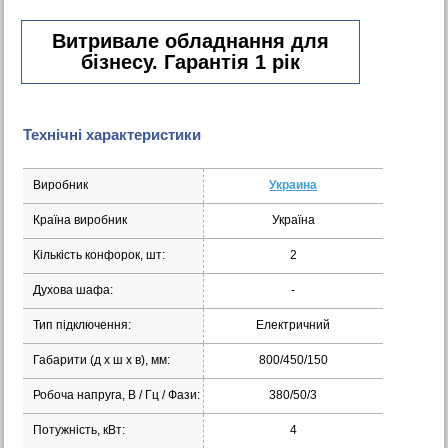
Витривале обладнання для
бізнесу. Гарантія 1 рік
Технічні характеристики
Виробник
Украина
Країна виробник
Україна
Кількість конфорок, шт:
2
Духова шафа:
-
Тип підключення:
Електричний
Габарити (д х ш х в), мм:
800/450/150
Робоча напруга, В / Гц / Фази:
380/50/3
Потужність, кВт:
4