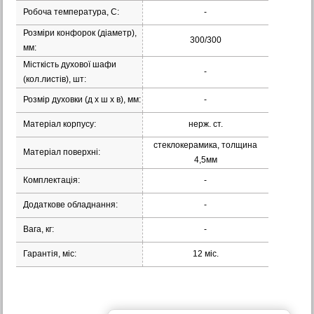
Робоча температура, С:
-
Розміри конфорок (діаметр),
300/300
мм:
Місткість духової шафи
-
(кол.листів), шт:
Розмір духовки (д х ш х в), мм:
-
Матеріал корпусу:
нерж. ст.
стеклокерамика, толщина
Матеріал поверхні:
4,5мм
Комплектація:
-
Додаткове обладнання:
-
Вага, кг:
-
Гарантія, міс:
12 міс.