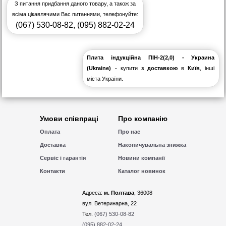
З питання придбання даного товару, а також за
всіма цікавлячими Вас питаннями, телефонуйте:
(067) 530-08-82
,
(095) 882-02-24
Плита індукційна ПІН-2(2,0) - Украина
(Ukraine)
- купити
з доставкою
в
Київ
, інші
міста України.
Умови співпраці
Про компанію
Оплата
Про нас
Доставка
Накопичувальна знижка
Сервіс і гарантія
Новини компанії
Контакти
Каталог новинок
Адреса:
м. Полтава
, 36008
вул. Ветеринарна, 22
Тел.
(067) 530-08-82
(095) 882-02-24