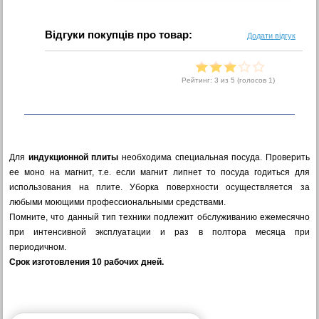
Відгуки покупців про товар:
Додати відгук
Рейтинг:
3
из 5 (голосов
1
)
Для
индукционной плиты
необходима специальная посуда. Проверить
ее моно на магнит, т.е. если магнит липнет то посуда годиться для
использования на плите. Уборка поверхности осуществляется за
любыми моющими профессиональными средствами.
Помните, что данный тип техники подлежит обслуживанию ежемесячно
при интенсивной эксплуатации и раз в полтора месяца при
периодичном.
Срок изготовления 10 рабочих дней.