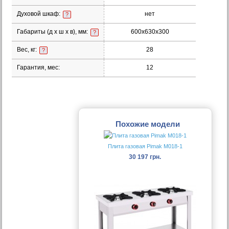
Духовой шкаф:
нет
?
Габариты (д х ш х в), мм:
600х630х300
?
Вес, кг:
28
?
Гарантия, мес:
12
Похожие модели
Плита газовая Pimak М018-1
30 197 грн.