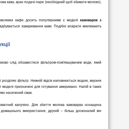
отова кава, кран подачі пари (необхідний щоб збивати молоко),
 невеликих кафе досить популярними є моделі
кавоварок з
их відбувається заварювання кави. Подібні апарати викликають
кції
ково слід обзавестися фільтром-пом'якшувачем води, який
кі розділяє фільтр. Нижній відсік наповнюється водою, верхня
і моделі призначені для готування американо. Напій в таких
иво насичений смак.
роматний капучіно. Для збиття молока кавоварка оснащена
 домашнього використання, другий – більш досконалий він