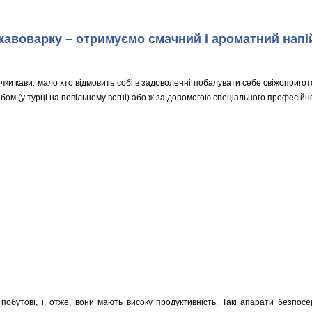
кавоварку – отримуємо смачний і ароматний напій
чки кави: мало хто відмовить собі в задоволенні побалувати себе свіжоприг
ом (у турці на повільному вогні) або ж за допомогою спеціального професійн
 побутові, і, отже, вони мають високу продуктивність. Такі апарати безпо