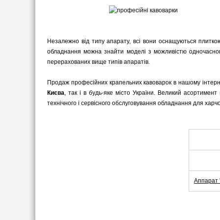
Незалежно від типу апарату, всі вони оснащуються плиткою
обладнання можна знайти моделі з можливістю одночасного 
перерахованих вище типів апаратів.
Продаж професійних крапельних кавоварок в нашому інтерн
Києва
, так і в будь-яке місто України. Великий асортиме
технічного і сервісного обслуговування обладнання для харч
Аппарат