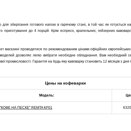
 для зберігання готового напою в гарячому стані, в той час як готується н
приготування до 4 порцій. Крім еспресо, крапельних, гейзерних кавоварок
ет магазині проводитися по рекомендованим цінами офіційних європейських
нт моделей дозволяє легко вибрати необхідне обладнання. Вам необхідний 
ової промисловості. Гарантія на будь-яку кавоварку становить 12 місяців з д
Цены на
кофеварки
Модель:
Це
 "КОФЕ НА ПЕСКЕ" REMTA KF01
6320