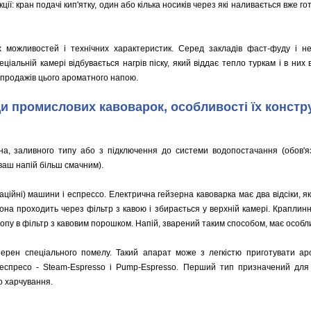
ії: кран подачі кип'ятку, один або кілька носиків через які наливається вже г
х можливостей і технічних характеристик. Серед закладів фаст-фуду і
пеціальній камері відбувається нагрів піску, який віддає тепло туркам і в н
ю продажів цього ароматного напою.
и промислових кавоварок, особливості їх констру
а, заливного типу або з підключення до системи водопостачання (обов'яз
ваш напій більш смачним).
аційні) машини і еспрессо. Електрична гейзерна кавоварка має два відсіки, я
на проходить через фільтр з кавою і збирається у верхній камері. Краплинн
ропу в фільтр з кавовим порошком. Напій, зварений таким способом, має особл
ерен спеціального помелу. Такий апарат може з легкістю приготувати а
еспресо - Steam-Espresso і Pump-Espresso. Перший тип призначений для
о харчування.