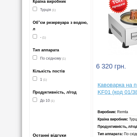
Країна виробник
Турція
(1)
Об"єм резервуара з водою,
л
-
(1)
Тип аппарата
По східному
(1)
6 320 грн.
Кількість постів
1
(1)
Кавоварка на 
KF01 (код 01/3
Продуктивність, л/год
До 10
(1)
Виробник:
Remta
Країна виробник:
Турц
Продуктивність, л/год
Тип аппарата:
По схід
Останні відгуки