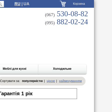
RU
| UA
Корзина
530-08-82
(067)
882-02-24
(095)
Меблі для кухні
Холодильне
Сортувати за:
популярністю
|
ціною
|
найменуванням
арантія 1 рік