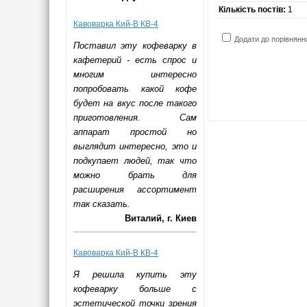
Кількість постів:
1
Кавоварка Кий-В КВ-4
Додати до порівнянн
Поставил эту кофеварку в
кафетерий - есть спрос и
многим интересно
попробовать какой кофе
будет на вкус после такого
приготовления. Сам
аппарат простой но
выглядит интересно, это и
подкупает людей, так что
можно брать для
расширения ассортимент
так сказать.
Виталий, г. Киев
Кавоварка Кий-В КВ-4
Я решила купить эту
кофеварку больше с
эстетической точки зрения