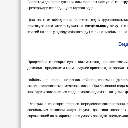
Апаратом для приготування кави є агрегат наступної конструкц
і резервуари всередині для гарячої води.
Ціни на таке обладнання залежать від їх функціональни
приготуванням кави в турках на спеціальному піску
. У с
жвавий інтерес у відвідувачів закладу і сприяють збільшенн
Вид
Професійна кавоварка буває автоматична, напівавтоматичн
дозволить продовжити термін служби пристрою, він зробить 
Найбільш поширені – це ріжкові, гейзерні, краплинні (фільтр
ємність заповнюється меленою кавою. При закипанні води во
кавоварках заварюється за допомогою подачі тонкої цівки ок
Електрична кавоварка-еспресо передбачає використання з
спеціальним режимом «пар». Існують два типи кавоварок 
спрямований на використання в умовах закладів громадськог