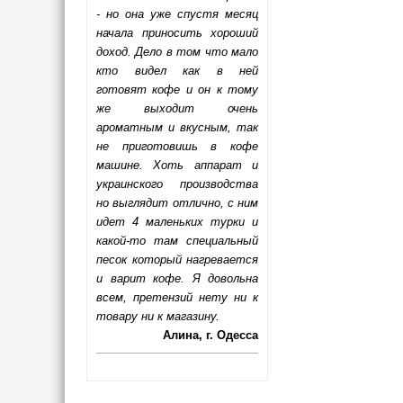
- но она уже спустя месяц
начала приносить хороший
доход. Дело в том что мало
кто видел как в ней
готовят кофе и он к тому
же выходит очень
ароматным и вкусным, так
не приготовишь в кофе
машине. Хоть аппарат и
украинского производства
но выглядит отлично, с ним
идет 4 маленьких турки и
какой-то там специальный
песок который нагревается
и варит кофе. Я довольна
всем, претензий нету ни к
товару ни к магазину.
Алина, г. Одесса