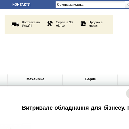
КОНТАКТИ
Доставка по
Сервіс в 30
Продаж в
Україні
містах
кредит
Механічне
Барне
Витривале обладнання для бізнесу. Г