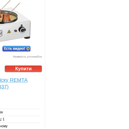
Наявність уточнюйте
піску REMTA
837)
ія
:
1
ному