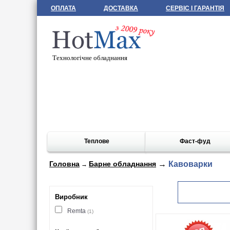
ОПЛАТА
ДОСТАВКА
СЕРВІС І ГАРАНТІЯ
Технологічне обладнання
Теплове
Фаст-фуд
Головна
Барне обладнання
→
Кавоварки
→
Виробник
Remta
(1)