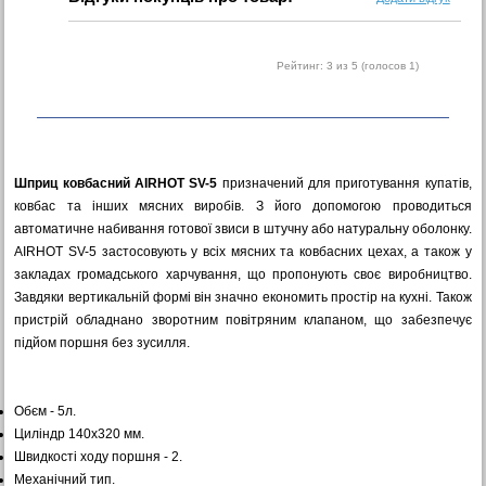
Рейтинг:
3
из 5 (голосов
1
)
Шприц ковбасний AIRHOT SV-5
призначений для приготування купатів,
ковбас та інших мясних виробів. З його допомогою проводиться
автоматичне набивання готової звиси в штучну або натуральну оболонку.
AIRHOT SV-5 застосовують у всіх мясних та ковбасних цехах, а також у
закладах громадського харчування, що пропонують своє виробництво.
Завдяки вертикальній формі він значно економить простір на кухні. Також
пристрій обладнано зворотним повітряним клапаном, що забезпечує
підйом поршня без зусилля.
Обєм - 5л.
Циліндр 140х320 мм.
Швидкості ходу поршня - 2.
Механічний тип.