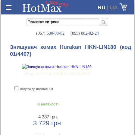
RU
| UA
(067)
530-08-82
(095)
882-02-24
Знищувач комах Hurakan HKN-LIN180
(код
01/4407)
Знищувач комах Hurakan HKN-LIN180
Додати до порівняння
В наявності
4 387 грн.
3 729
грн.