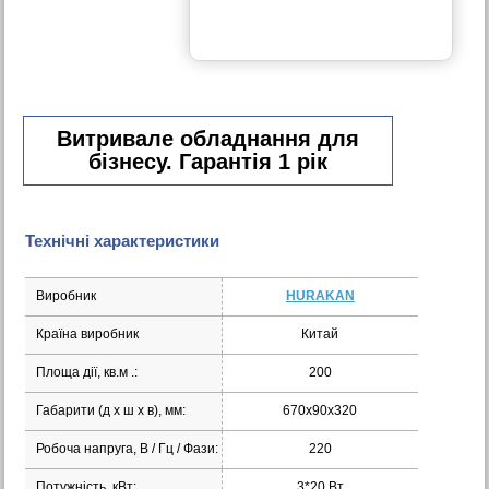
Витривале обладнання для
бізнесу. Гарантія 1 рік
Технічні характеристики
Виробник
HURAKAN
Країна виробник
Китай
Площа дії, кв.м .:
200
Габарити (д х ш х в), мм:
670х90х320
Робоча напруга, В / Гц / Фази:
220
Потужність, кВт:
3*20 Вт