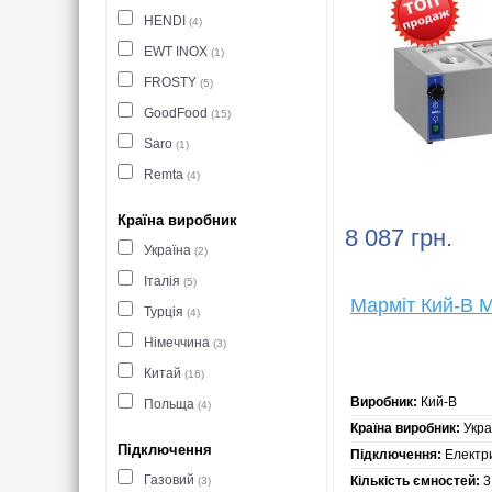
HENDI
(4)
EWT INOX
(1)
FROSTY
(5)
GoodFood
(15)
Saro
(1)
Remta
(4)
Країна виробник
8 087 грн.
Україна
(2)
Італія
(5)
Марміт Кий-В М
Турція
(4)
Німеччина
(3)
Китай
(16)
Виробник:
Кий-В
Польща
(4)
Країна виробник:
Укра
Підключення
Підключення:
Електр
Газовий
Кількість ємностей:
3
(3)