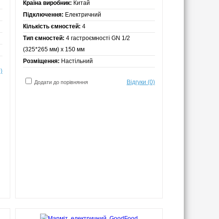
Країна виробник:
Китай
Підключення:
Електричний
Кількість ємностей:
4
Тип ємностей:
4 гастроємності GN 1/2
(325*265 мм) х 150 мм
Розміщення:
Настільний
)
Відгуки (0)
Додати до порівняння