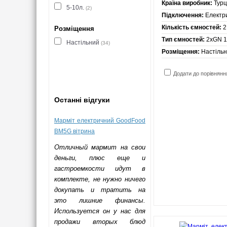
Країна виробник:
Турц
5-10л.
(2)
Підключення:
Електр
Кількість ємностей:
2
Розміщення
Тип ємностей:
2хGN 1
Настільний
(34)
Розміщення:
Настіль
Додати до порівнянн
Останні відгуки
Марміт електричний GoodFood
BM5G вітрина
Отличный мармит на свои
деньги, плюс еще и
гастроемкости идут в
комплекте, не нужно ничего
докупать и тратить на
это лишние финансы.
Используется он у нас для
продажи вторых блюд