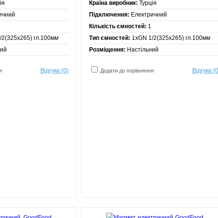
ія
Країна виробник:
Турція
ичний
Підключення:
Електричний
Кількість ємностей:
1
/2(325х265) гл.100мм
Тип ємностей:
1хGN 1/2(325х265) гл.100мм
ний
Розміщення:
Настільний
Відгуки (0)
Відгуки (0
я
Додати до порівняння