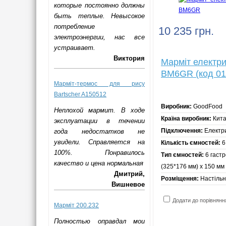
которые постоянно должны
быть теплые. Невысокое
потребление
10 235 грн.
электроэнергии, нас все
устраивает.
Виктория
Марміт електр
BM6GR (код 01
Марміт-термос для рису
Bartscher A150512
Виробник:
GoodFood
Неплохой мармит. В ходе
Країна виробник:
Кит
эксплуатации в течении
Підключення:
Електр
года недостатков не
увидели. Справляется на
Кількість ємностей:
6
100%. Понравилось
Тип ємностей:
6 гастр
качество и цена нормальная
(325*176 мм) х 150 мм
Дмитрий,
Розміщення:
Настіль
Вишневое
Додати до порівнянн
Марміт 200.232
Полностью оправдал мои