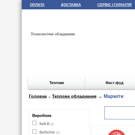
ОПЛАТА
ДОСТАВКА
СЕРВІС І ГАРАНТІЯ
Технологічне обладнання
Теплове
Фаст-фуд
Головна
Теплове обладнання
→
Марміти
→
Виробник
Кий-В
(2)
Bartscher
(2)