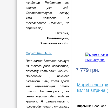
ожидания. Работает как
часики уже год.
Соответствует всему,
что заявлено в
техпаспорте. Надеюсь, не
перехвалю)
Наталья,
Хмельницкий,
Хмельницкая обл.
Марміт Кий-В МН-6
Это самая дешевая позиция
из такого рода аппаратов,
7 779 грн.
поэтому есть свои нюансы.
Во-первых , немного
ржавеют швы, хотя вроде
Марміт електр
как нержавеющая сталь
BM4G вітрина (
стоит. Во -вторых , не
очень хорошо идет вода из
краника. Я связывалась с
Виробник:
GoodFood
производителем и он сказал,