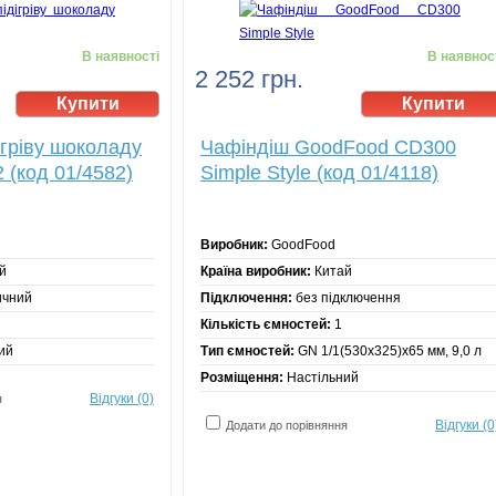
В наявності
В наявнос
2 252 грн.
ігріву шоколаду
Чафіндіш GoodFood CD300
(код 01/4582)
Simple Style (код 01/4118)
Виробник:
GoodFood
й
Країна виробник:
Китай
ичний
Підключення:
без підключення
Кількість ємностей:
1
ий
Тип ємностей:
GN 1/1(530х325)х65 мм, 9,0 л
Розміщення:
Настільний
Відгуки (0)
я
Відгуки (0
Додати до порівняння