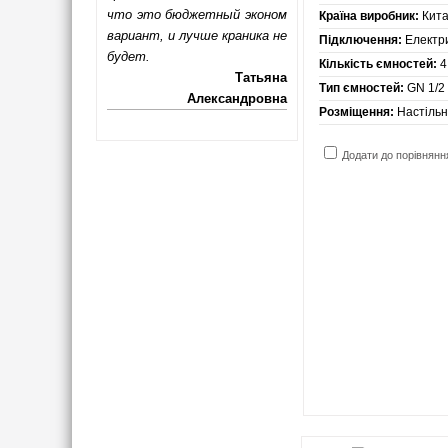
что это бюджетный эконом
Країна виробник:
Кит
вариант, и лучше краника не
Підключення:
Електр
будет.
Кількість ємностей:
4
Татьяна
Тип ємностей:
GN 1/2 
Александровна
Розміщення:
Настіль
Додати до порівнянн