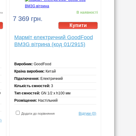
В наявності
те
7 369 грн.
Марміт електричний GoodFood
BM3G вітрина (код 01/2915)
Виробник:
GoodFood
Країна виробник:
Китай
Підключення:
Електричний
Кількість ємностей:
3
0
Тип ємностей:
GN 1/2 х h100 мм
Розміщення:
Настільний
Відгуки (0)
Додати до порівняння
)