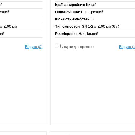
ай
Країна виробник:
Китай
ичний
Підключення:
Електричний
Кількість ємностей:
5
х h100 мм
Тип ємностей:
GN 1/2 х h100 мм (6 л)
ний
Розміщення:
Настільний
Відгуки (0)
Відгуки (1
я
Додати до порівняння