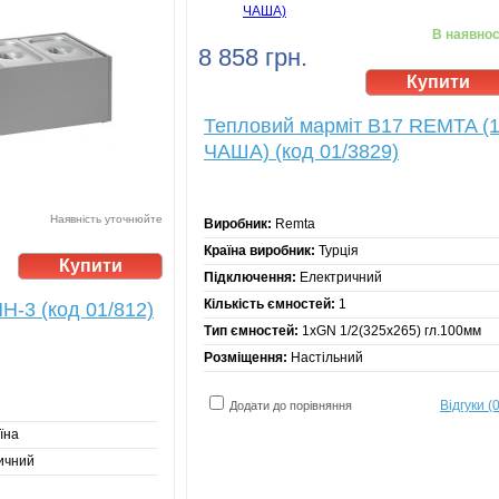
В наявнос
8 858 грн.
Тепловий марміт B17 REMTA (
ЧАША) (код 01/3829)
Наявність уточнюйте
Виробник:
Remta
Країна виробник:
Турція
Підключення:
Електричний
Кількість ємностей:
1
Н-3 (код 01/812)
Тип ємностей:
1хGN 1/2(325х265) гл.100мм
Розміщення:
Настільний
Відгуки (0
Додати до порівняння
їна
ичний