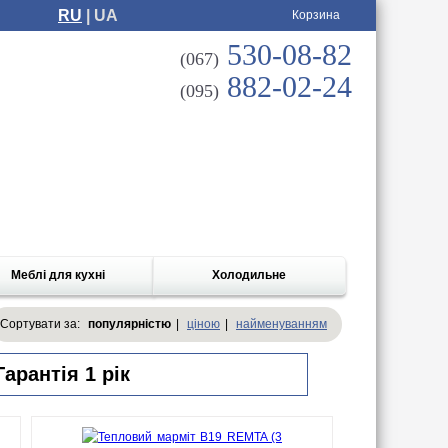
RU
| UA
Корзина
530-08-82
(067)
882-02-24
(095)
Меблі для кухні
Холодильне
Сортувати за:
популярністю
|
ціною
|
найменуванням
арантія 1 рік