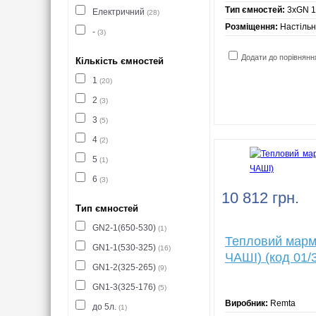
Тип ємностей:
3хGN 1
Електричний
(28)
Розміщення:
Настіль
-
(3)
Додати до порівнянн
Кількість ємностей
1
(20)
2
(3)
3
(5)
4
(2)
5
(1)
6
(3)
10 812 грн.
Тип ємностей
GN2-1(650-530)
(1)
Тепловий марм
GN1-1(530-325)
(16)
ЧАШІ) (код 01/
GN1-2(325-265)
(9)
GN1-3(325-176)
(5)
Виробник:
Remta
до 5л.
(1)