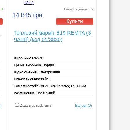
ті
Наявність уточнюйте
14 845 грн.
1
Тепловий марміт B19 REMTA (3
ЧАШІ) (код 01/3830)
Виробник:
Remta
Країна виробник:
Турція
Підключення:
Електричний
Кількість ємностей:
3
Тип ємностей:
3хGN 1/2(325х265) гл.100мм
Розміщення:
Настільний
)
Відгуки (0)
Додати до порівняння