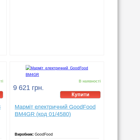
ті
В наявності
9 621 грн.
8
Марміт електричний GoodFood
BM4GR (код 01/4580)
Виробник:
GoodFood