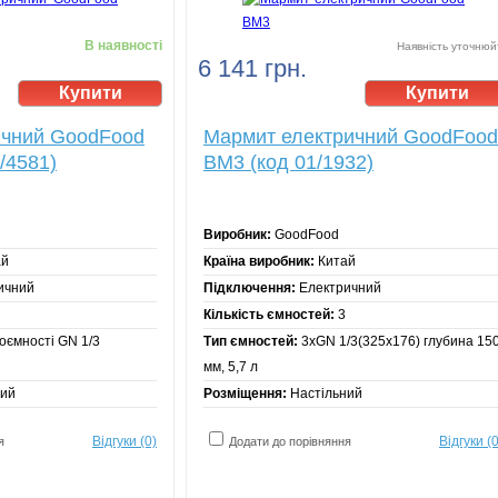
В наявності
Наявність уточнюй
6 141 грн.
ичний GoodFood
Мармит електричний GoodFood
/4581)
BM3 (код 01/1932)
Виробник:
GoodFood
ай
Країна виробник:
Китай
ичний
Підключення:
Електричний
Кількість ємностей:
3
оємності GN 1/3
Тип ємностей:
3хGN 1/3(325х176) глубина 15
мм, 5,7 л
ний
Розміщення:
Настільний
Відгуки (0)
Відгуки (0
я
Додати до порівняння