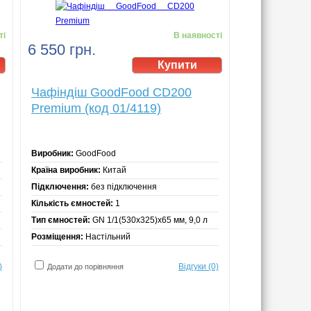
ті
В наявності
6 550 грн.
Чафіндіш GoodFood CD200
Premium (код 01/4119)
Виробник:
GoodFood
Країна виробник:
Китай
Підключення:
без підключення
Кількість ємностей:
1
Тип ємностей:
GN 1/1(530х325)х65 мм, 9,0 л
Розміщення:
Настільний
)
Відгуки (0)
Додати до порівняння