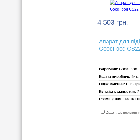
4 503 грн.
Апарат для під
GoodFood СS22 
Виробник:
GoodFood
Країна виробник:
Кита
Підключення:
Електр
Кількість ємностей:
2
Розміщення:
Настільн
Додати до порівнянн