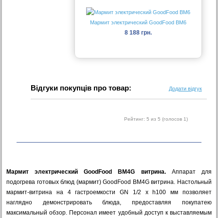
Мармит электрический GoodFood BM6
8 188 грн.
Відгуки покупців про товар:
Додати відгук
Рейтинг:
5
из 5 (голосов
1
)
Мармит электрический GoodFood BM4G витрина.
Аппарат для
подогрева готовых блюд (мармит) GoodFood BM4G витрина. Настольный
мармит-витрина на 4 гастроемкости GN 1/2 х h100 мм позволяет
наглядно демонстрировать блюда, предоставляя покупатею
максимальный обзор. Персонал имеет удобный доступ к выставляемым