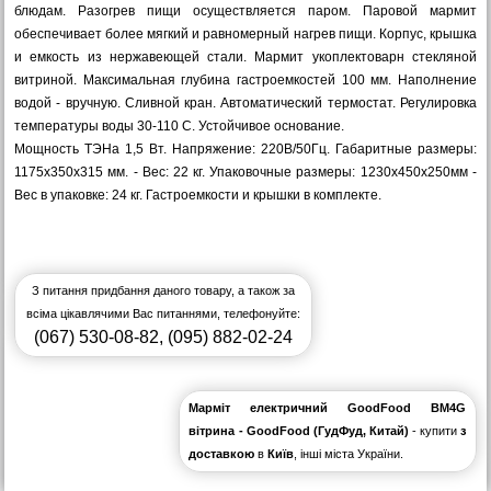
блюдам. Разогрев пищи осуществляется паром. Паровой мармит
обеспечивает более мягкий и равномерный нагрев пищи. Корпус, крышка
и емкость из нержавеющей стали. Мармит укоплектоварн стекляной
витриной. Максимальная глубина гастроемкостей 100 мм. Наполнение
водой - вручную. Сливной кран. Автоматический термостат. Регулировка
температуры воды 30-110 С. Устойчивое основание.
Мощность ТЭНа 1,5 Вт. Напряжение: 220В/50Гц. Габаритные размеры:
1175х350х315 мм. - Вес: 22 кг. Упаковочные размеры: 1230х450х250мм -
Вес в упаковке: 24 кг. Гастроемкости и крышки в комплекте.
З питання придбання даного товару, а також за
всіма цікавлячими Вас питаннями, телефонуйте:
(067) 530-08-82
,
(095) 882-02-24
Марміт електричний GoodFood BM4G
вітрина - GoodFood (ГудФуд, Китай)
- купити
з
доставкою
в
Київ
, інші міста України.