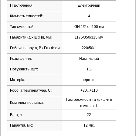
Підключення:
Електричний
Кількість ємностей:
4
Тип ємностей:
GN 1/2 х h100 мм
Габарити (д х ш х в), мм:
1175/350/315 мм
Робоча напруга, В / Гц / Фази:
220/50/1
Розміщення:
Настільний
Потужність, кВт:
1,5
Матеріал:
нерж. ст.
Робоча температура, С:
+30...+110
Гастроємності та кришки в
Комплект поставки:
комплекті.
Вага, кг:
22
Гарантія, міс:
12 міс.