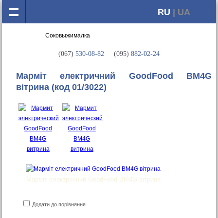
RU
| UA
(067)
530-08-82
(095)
882-02-24
Марміт електричний GoodFood BM4G
вітрина
(код 01/3022)
Марміт електричний GoodFood BM4G вітрина
Додати до порівняння