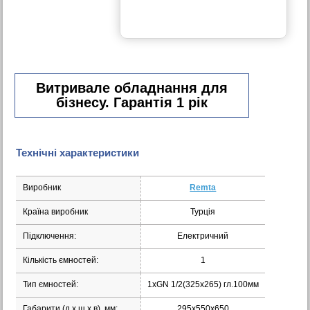
Витривале обладнання для
бізнесу. Гарантія 1 рік
Технічні характеристики
Виробник
Remta
Країна виробник
Турція
Підключення:
Електричний
Кількість ємностей:
1
Тип ємностей:
1хGN 1/2(325х265) гл.100мм
Габарити (д х ш х в), мм:
295x550x650