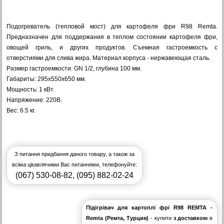
Подогреватель (тепловой мост) для картофеля фри R98 Remta.
Предназначен для поддержания в теплом состоянии картофеля фри,
овощей гриль, и других продуктов. Съемная гастроемкость с
отверстиями для слива жира. Материал корпуса - нержавеющая сталь.
Размер гастроемкости: GN 1/2, глубина 100 мм.
Габариты:
295x550x650
мм.
Мощность: 1 кВт.
Напряжение: 220В.
Вес: 6.5 кг.
З питання придбання даного товару, а також за
всіма цікавлячими Вас питаннями, телефонуйте:
(067) 530-08-82
,
(095) 882-02-24
Підігрівач для картоплі фрі R98 REMTA -
Remta (Ремта, Турция)
- купити
з доставкою
в