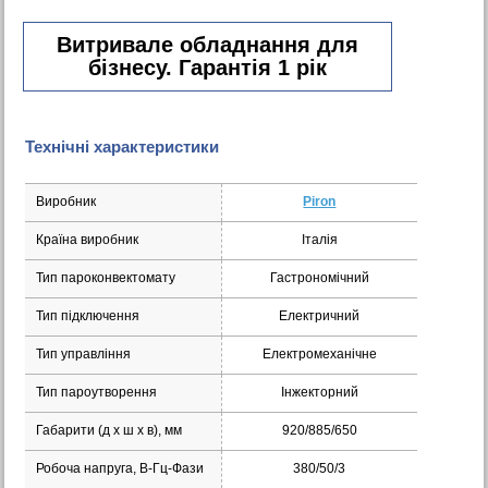
Витривале обладнання для
бізнесу. Гарантія 1 рік
Технічні характеристики
Виробник
Piron
Країна виробник
Італія
Тип пароконвектомату
Гастрономічний
Тип підключення
Електричний
Тип управління
Електромеханічне
Тип пароутворення
Інжекторний
Габарити (д х ш x в), мм
920/885/650
Робоча напруга, В-Гц-Фази
380/50/3