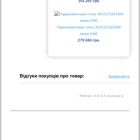
354 265 грн.
Пароконвектомат Unox XEVC0711E1RM
линия ONE
279 684 грн.
Відгуки покупців про товар:
Додати відгук
Рейтинг:
4.9
из 5 (голосов
1
)