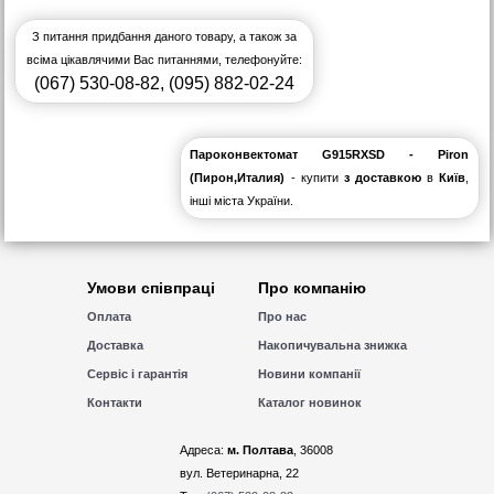
З питання придбання даного товару, а також за
всіма цікавлячими Вас питаннями, телефонуйте:
(067) 530-08-82
,
(095) 882-02-24
Пароконвектомат G915RXSD - Piron
(Пирон,Италия)
- купити
з доставкою
в
Київ
,
інші міста України.
Умови співпраці
Про компанію
Оплата
Про нас
Доставка
Накопичувальна знижка
Сервіс і гарантія
Новини компанії
Контакти
Каталог новинок
Адреса:
м. Полтава
, 36008
вул. Ветеринарна, 22