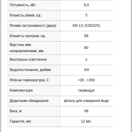
Потужність, кВт
8,4
Кількість рівнів, од
5
Розмір гастроємності (дека)
GN 1/1 (530/325)
Кількість програм, од
99
Відстань між
80
направляючими, мм
Внутрішнє освітлення
є
Водопостачання, дюйми
3/4
Робоча температура, С
+30...+260
Комплектація
термощуп
Додаткове обладнання
фільтр для очищення води
Вага, кг
99
Гарантія, міс
12 міс.