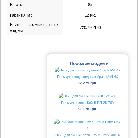
Вага, кг
85
Гарантія, міс
12 міс.
Внутрішні розміри печі (ш х д
720/720/140
х в), мм:
Похожие модели
Печь для пиццы подовая Apach AML4Х
57 279 грн.
Печь для пиццы Кий-В ПП-2К-780
51 176 грн.
Печь для пиццы Pizza Group Entry Max 4