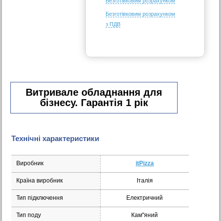
Безготівковим розрахунком
Безготівковим розрахунком
з ПДВ
Витривале обладнання для
бізнесу. Гарантія 1 рік
Технічні характеристики
Виробник
itPizza
Країна виробник
Італія
Тип підключення
Електричний
Тип поду
Кам"яний