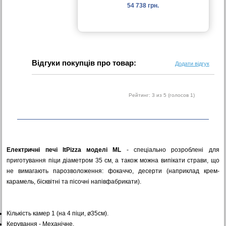
54 738 грн.
Відгуки покупців про товар:
Додати відгук
Рейтинг:
3
из 5 (голосов
1
)
Електричні печі ItPizza моделі ML
- спеціально розроблені для
приготування піци діаметром 35 см, а також можна випікати страви, що
не вимагають парозволоження: фокаччо, десерти (наприклад крем-
карамель, бісквітні та пісочні напівфабрикати).
Кількість камер 1 (на 4 піци, ø35см).
Керування - Механічне.