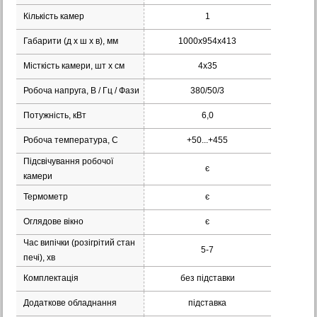
Кількість камер
1
Габарити (д х ш x в), мм
1000x954x413
Місткість камери, шт х см
4x35
Робоча напруга, В / Гц / Фази
380/50/3
Потужність, кВт
6,0
Робоча температура, С
+50...+455
Підсвічування робочої
є
камери
Термометр
є
Оглядове вікно
є
Час випічки (розігрітий стан
5-7
печі), хв
Комплектація
без підставки
Додаткове обладнання
підставка