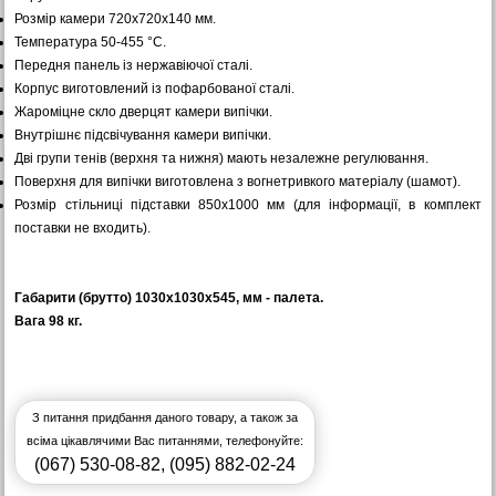
Розмір камери 720x720x140 мм.
Температура 50-455 °C.
Передня панель із нержавіючої сталі.
Корпус виготовлений із пофарбованої сталі.
Жароміцне скло дверцят камери випічки.
Внутрішнє підсвічування камери випічки.
Дві групи тенів (верхня та нижня) мають незалежне регулювання.
Поверхня для випічки виготовлена з вогнетривкого матеріалу (шамот).
Розмір стільниці підставки 850х1000 мм (для інформації, в комплект
поставки не входить).
Габарити (брутто) 1030x1030x545, мм - палета.
Вага 98 кг.
З питання придбання даного товару, а також за
всіма цікавлячими Вас питаннями, телефонуйте:
(067) 530-08-82
,
(095) 882-02-24