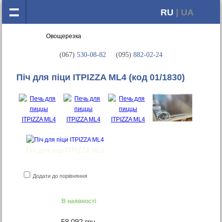
RU
| UA
(067)
530-08-82
(095)
882-02-24
Піч для піци ITPIZZA ML4
(код 01/1830)
Піч для піци ITPIZZA ML4
Додати до порівняння
В наявності
58 092 грн.