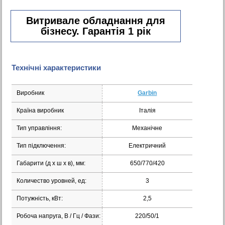
Витривале обладнання для
бізнесу. Гарантія 1 рік
Технічні характеристики
Виробник
Garbin
Країна виробник
Італія
Тип управління:
Механічне
Тип підключення:
Електричний
Габарити (д х ш х в), мм:
650/770/420
Количество уровней, ед:
3
Потужність, кВт:
2,5
Робоча напруга, В / Гц / Фази:
220/50/1