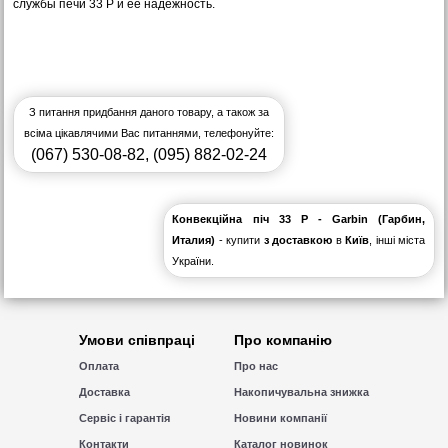
службы печи 33 P и ее надежность.
З питання придбання даного товару, а також за
всіма цікавлячими Вас питаннями, телефонуйте:
(067) 530-08-82
,
(095) 882-02-24
Конвекційна піч 33 Р - Garbin (Гарбин,
Италия)
- купити
з доставкою
в
Київ
, інші міста
України.
Умови співпраці
Про компанію
Оплата
Про нас
Доставка
Накопичувальна знижка
Сервіс і гарантія
Новини компанії
Контакти
Каталог новинок