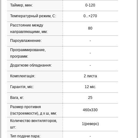
Таймер, мин:
0-120
Температурный режим, С:
0...+270
Расстояние между
80
направляющими, мм:
Пароувлажнение:
-
Программирование,
-
программ:
Додаткове обладнання:
-
Комплектація:
2 листа
Гарантія, міс:
12 міс.
Вага, кг:
25
Размер противня
460x330
(гастроемкости), д х ш, мм:
Количество вентиляторов,
1(реверс)
шт:
Тип подачи пара:
-