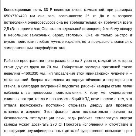
Конвекционная печь 33 P
является очень компактной: при размерах
650х770х420 мм она весь всего-навсего 25 кг. Да и в вопросе
потребления энергоресурсов она не требовательна: ей требуется всего
2,5 кВт энергии в час. Она станет идеальной помощницей любому повару
в небольших закусочных, барах, столовых. Она не только быстро и
вкусно приготовит любые мучные изделия, но и прекрасно справится с
замороженными полуфабрикатами.
Рабочее пространство печи разделено на 3 уровня, каждый их которых
стоит друг от друга на 70 мм. Габаритные размеры противней также
невелики –460х330 мм. Тип управления этой миниатюрной чудо-печи –
механический. Дверца выполнена из жароустойчивого и сверхпрочного
стекла, а благодаря внутренней подсветке рабочей камеры стало легче
наблюдать за процессом приготовления. К тому же, существенно
снижены потери тепла и повысился общий КПД печи в связи с тем, что
отпала возможность постоянно открывать дверцу для проверки
готовности изделия. Этот фактор также положительно повлиял на
безопасность эксплуатации печи, ведь рабочая температура внутри
камеры может достигать 270 С! Простота исполнения и отсутствие в
конструкции неунифицированных деталей существенно повышает срок