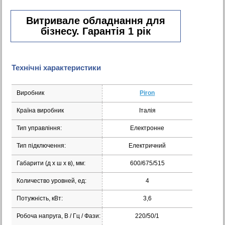
Витривале обладнання для
бізнесу. Гарантія 1 рік
Технічні характеристики
Виробник
Piron
Країна виробник
Італія
Тип управління:
Електронне
Тип підключення:
Електричний
Габарити (д х ш х в), мм:
600/675/515
Количество уровней, ед:
4
Потужність, кВт:
3,6
Робоча напруга, В / Гц / Фази:
220/50/1