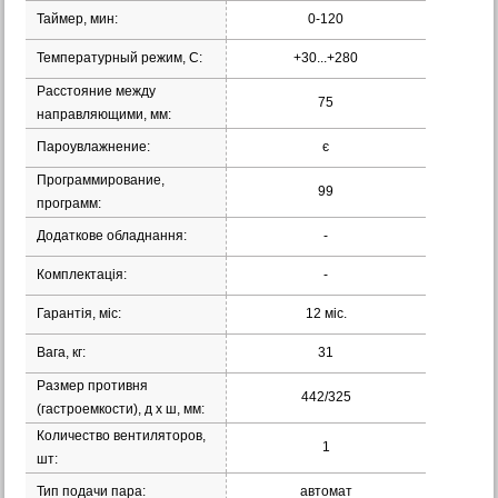
Таймер, мин:
0-120
Температурный режим, С:
+30...+280
Расстояние между
75
направляющими, мм:
Пароувлажнение:
є
Программирование,
99
программ:
Додаткове обладнання:
-
Комплектація:
-
Гарантія, міс:
12 міс.
Вага, кг:
31
Размер противня
442/325
(гастроемкости), д х ш, мм:
Количество вентиляторов,
1
шт:
Тип подачи пара:
автомат