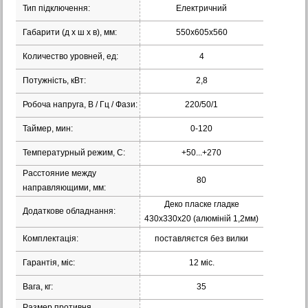
Тип підключення:
Електричний
Габарити (д х ш х в), мм:
550х605х560
Количество уровней, ед:
4
Потужність, кВт:
2,8
Робоча напруга, В / Гц / Фази:
220/50/1
Таймер, мин:
0-120
Температурный режим, С:
+50...+270
Расстояние между
80
направляющими, мм:
Деко пласке гладке
Додаткове обладнання:
430х330х20 (алюміній 1,2мм)
Комплектація:
поставляєтся без вилки
Гарантія, міс:
12 міс.
Вага, кг:
35
Размер противня