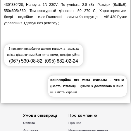
430*330*20; Напруга: 1N 230V; Потужність: 2.8 кВт; Розміри (ДхШхВ):
550х605х560; Температурный діапазон: 50...270 С; Характеристики:
Двері подвійне скло.Галогенні лампи.Конструкція AISI430.Ручне
управління,1двигун без реверсу.;
З питання придбання даного товару, а також за
всіма цікавлячими Вас питаннями, телефонуйте:
(067) 530-08-82
,
(095) 882-02-24
Конвекційна піч Vesta 0N0443M - VESTA
(Веста, Италия)
- купити
з доставкою
в
Київ
,
інші міста України.
Умови співпраці
Про компанію
Оплата
Про нас
Доставка
Накопичувальна знижка