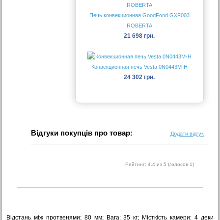
Печь конвекционная GoodFood GXF003
ROBERTA
21 698 грн.
Конвекционная печь Vesta 0N0443M-H
24 302 грн.
Відгуки покупців про товар:
Додати відгук
Рейтинг:
4.4
из 5 (голосов
1
)
Відстань між протвенями: 80 мм; Вага: 35 кг; Місткість камери: 4 деки