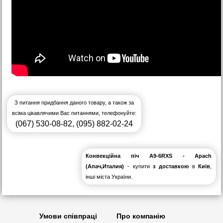
З питання придбання даного товару, а також за
всіма цікавлячими Вас питаннями, телефонуйте:
(067) 530-08-82
,
(095) 882-02-24
Конвекційна піч A9-6RXS - Apach
(Апач,Италия)
- купити
з доставкою
в
Київ
,
інші міста України.
Умови співпраці
Про компанію