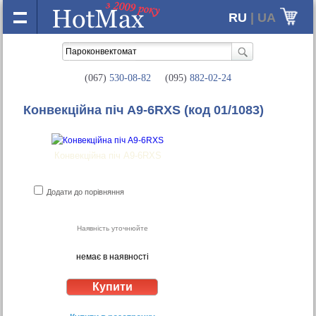
RU
| UA
(067)
530-08-82
(095)
882-02-24
Конвекційна піч A9-6RXS
(код 01/1083)
Конвекційна піч A9-6RXS
Додати до порівняння
Наявність уточнюйте
немає в наявності