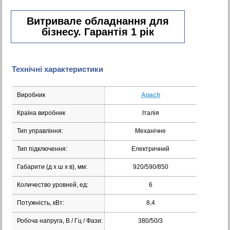
Витривале обладнання для
бізнесу. Гарантія 1 рік
Технічні характеристики
Виробник
Apach
Країна виробник
Італія
Тип управління:
Механічне
Тип підключення:
Електричний
Габарити (д х ш х в), мм:
920/590/850
Количество уровней, ед:
6
Потужність, кВт:
8,4
Робоча напруга, В / Гц / Фази:
380/50/3