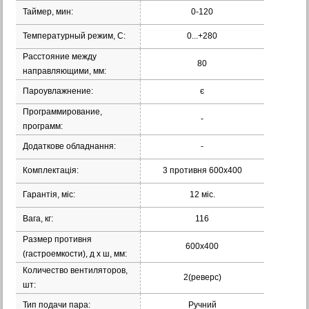
Таймер, мин:
0-120
Температурный режим, С:
0...+280
Расстояние между
80
направляющими, мм:
Пароувлажнение:
є
Программирование,
-
программ:
Додаткове обладнання:
-
Комплектація:
3 противня 600x400
Гарантія, міс:
12 міс.
Вага, кг:
116
Размер противня
600х400
(гастроемкости), д х ш, мм:
Количество вентиляторов,
2(реверс)
шт:
Тип подачи пара:
Ручний