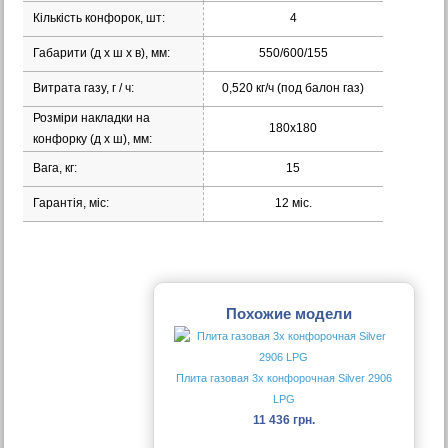
Кількість конфорок, шт:
4
Габарити (д х ш х в), мм:
550/600/155
Витрата газу, г / ч:
0,520 кг/ч (под балон газ)
Розміри накладки на
180х180
конфорку (д х ш), мм:
Вага, кг:
15
Гарантія, міс:
12 міс.
Похожие модели
Плита газовая 3х конфорочная Silver 2906
LPG
11 436 грн.