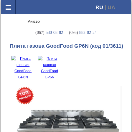
RU
| UA
(067)
530-08-82
(095)
882-02-24
Плита газова GoodFood GP6N
(код 01/3611)