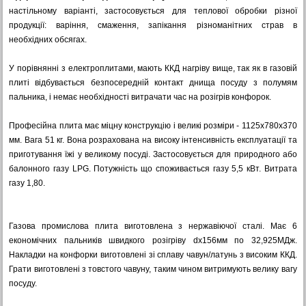
настільному варіанті, застосовується для теплової обробки різної
продукції: варіння, смаження, запікання різноманітних страв в
необхідних обсягах.
У порівнянні з електроплитами, мають ККД нагріву вище, так як в газовій
плиті відбувається безпосередній контакт днища посуду з полумям
пальника, і немає необхідності витрачати час на розігрів конфорок.
Професійна плита має міцну конструкцію і великі розміри - 1125x780x370
мм. Вага 51 кг. Вона розрахована на високу інтенсивність експлуатації та
приготування їжі у великому посуді. Застосовується для природного або
балонного газу LPG. Потужність що споживається газу 5,5 кВт. Витрата
газу 1,80.
Газова промислова плита виготовлена з нержавіючої сталі. Має 6
економічних пальників швидкого розігріву dх156мм по 32,925МДж.
Накладки на конфорки виготовлені зі сплаву чавун/латунь з високим ККД.
Грати виготовлені з товстого чавуну, таким чином витримують велику вагу
посуду.