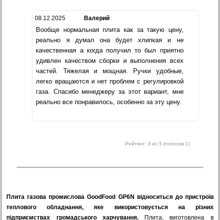
08.12.2025
Валерий
Вообще нормальная плита как за такую цену,
реально я думал она будет хлипкая и не
качественная а когда получил то был приятно
удивлен качеством сборки и выполнения всех
частей. Тяжелая и мощная. Ручки удобные,
легко вращаются и нет проблем с регулировкой
газа. Спасибо менеджеру за этот вариант, мне
реально все понравилось, особенно за эту цену.
Рейтинг:
3
из 5 (голосов
1
)
Плита газова промислова GoodFood GP6N відноситься до пристроїв
теплового обладнання, яке використовується на різних
підприємствах громадського харчування.
Плита, виготовлена в