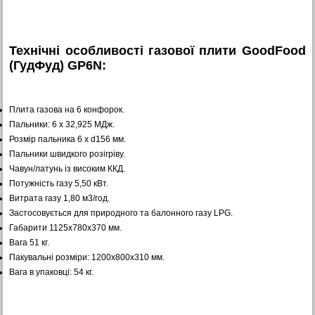
Технічні особливості газової плити GoodFood
(ГудФуд) GP6N:
Плита газова на 6 конфорок.
Пальники: 6 х 32,925 МДж.
Розмір пальника 6 х d156 мм.
Пальники швидкого розігріву.
Чавун/латунь із високим ККД.
Потужність газу 5,50 кВт.
Витрата газу 1,80 м3/год.
Застосовується для природного та балонного газу LPG.
Габарити 1125x780x370 мм.
Вага 51 кг.
Пакувальні розміри: 1200х800х310 мм.
Вага в упаковці: 54 кг.