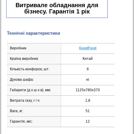
Витривале обладнання для
бізнесу. Гарантія 1 рік
Технічні характеристики
Виробник
GoodFood
Країна виробник
Китай
Кількість конфорок, шт:
6
Духова шафа:
ні
Габарити (д х ш х в), мм:
1125x780x370
Витрата газу, г / ч:
1,8
Вага, кг:
51
Гарантія, міс:
12