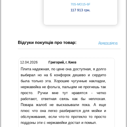
70S-МО15-6F
117 913 грн.
Відгуки покупців про товар:
Додати відгук
12.04.2026
Григорий, г. Киев
Плита надежная, по цене она доступная, я долго
выбирал но на 6 конфорок дешево и сердито
была только эта. Хорошие чугунные накладки,
нержавейка не фольга, пальцем не прогнешь так
просто. Ручки мне тут нравятся - четко
работают, ответная связь как бы неплохая.
Повара жалоб не высказывали пока. А еще
плюс что она легко разбирается для мойки и
обслуживания, если что-то протекло то просто
поддоны эти с нержавейки достал и помыл.