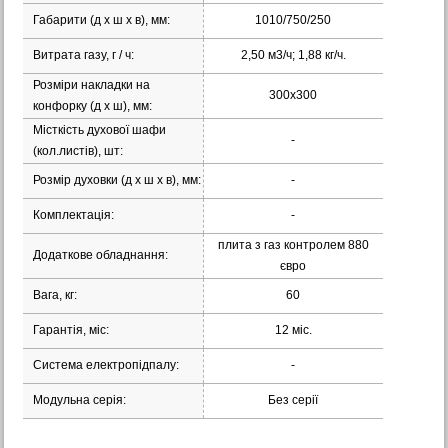
Габарити (д х ш х в), мм:
1010/750/250
Витрата газу, г / ч:
2,50 м3/ч; 1,88 кг/ч.
Розміри накладки на
300х300
конфорку (д х ш), мм:
Місткість духової шафи
-
(кол.листів), шт:
Розмір духовки (д х ш х в), мм:
-
Комплектація:
-
плита з газ контролем 880
Додаткове обладнання:
євро
Вага, кг:
60
Гарантія, міс:
12 міс.
Система електропідпалу:
-
Модульна серія:
Без серії