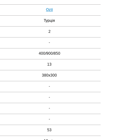
Ozti
Турція
2
-
400/900/850
13
380х300
-
-
-
-
53