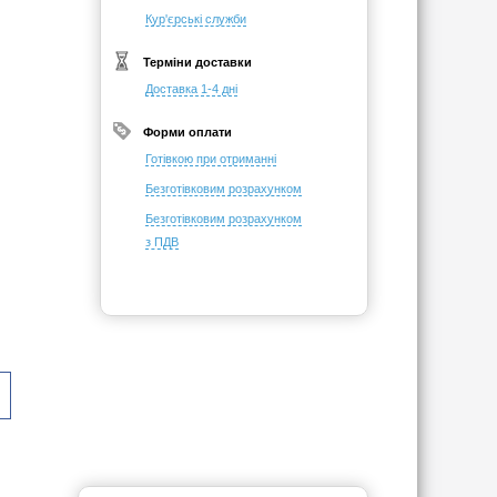
Кур'єрські служби
Терміни доставки
Доставка 1-4 дні
Форми оплати
Готівкою при отриманні
Безготівковим розрахунком
Безготівковим розрахунком
з ПДВ