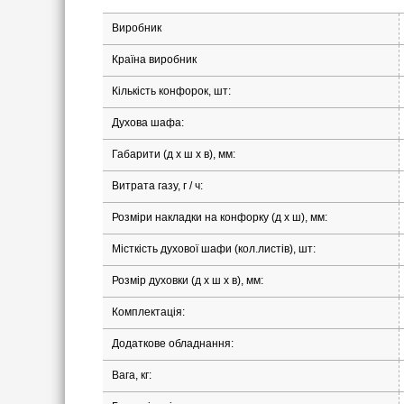
Виробник
Країна виробник
Кількість конфорок, шт:
Духова шафа:
Габарити (д х ш х в), мм:
Витрата газу, г / ч:
Розміри накладки на конфорку (д х ш), мм:
Місткість духової шафи (кол.листів), шт:
Розмір духовки (д х ш х в), мм:
Комплектація:
Додаткове обладнання:
Вага, кг: