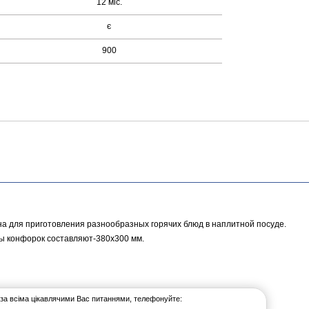
12 міс.
є
900
на для приготовления разнообразных горячих блюд в наплитной посуде.
ры конфорок составляют-380х300 мм.
 за всіма цікавлячими Вас питаннями, телефонуйте: