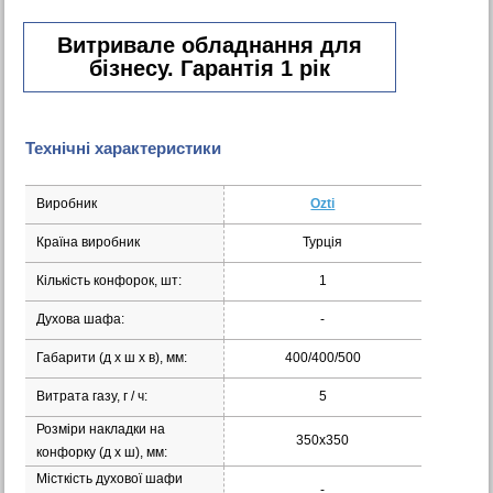
Витривале обладнання для
бізнесу. Гарантія 1 рік
Технічні характеристики
Виробник
Ozti
Країна виробник
Турція
Кількість конфорок, шт:
1
Духова шафа:
-
Габарити (д х ш х в), мм:
400/400/500
Витрата газу, г / ч:
5
Розміри накладки на
350х350
конфорку (д х ш), мм:
Місткість духової шафи
-