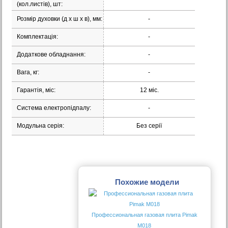
(кол.листів), шт:
Розмір духовки (д х ш х в), мм:
-
Комплектація:
-
Додаткове обладнання:
-
Вага, кг:
-
Гарантія, міс:
12 міс.
Система електропідпалу:
-
Модульна серія:
Без серії
Похожие модели
Профессиональная газовая плита Pimak
М018