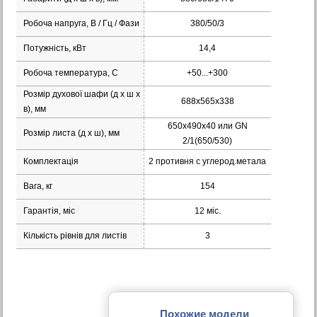
Робоча напруга, В / Гц / Фази
380/50/3
Потужність, кВт
14,4
Робоча температура, С
+50...+300
Розмір духової шафи (д х ш х
688х565х338
в), мм
650х490х40 или GN
Розмір листа (д х ш), мм
2/1(650/530)
Комплектація
2 противня с углерод.метала
Вага, кг
154
Гарантія, міс
12 міс.
Кількість рівнів для листів
3
Похожие модели