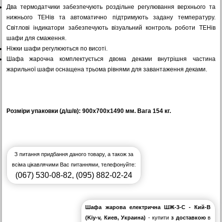
Два термодатчики забезпечують роздільне регулювання верхнього та
нижнього ТЕНів та автоматично підтримують задану температуру.
Світлові індикатори забезпечують візуальний контроль роботи ТЕНів
шафи для смаження.
Ніжки шафи регулюються по висоті.
Шафа жарочна комплектується двома деками внутрішня частина
жарильної шафи оснащена трьома рівнями для завантаження деками.
Розміри упаковки (д/ш/в): 900х700х1490 мм. Вага 154 кг.
З питання придбання даного товару, а також за
всіма цікавлячими Вас питаннями, телефонуйте:
(067) 530-08-82
,
(095) 882-02-24
Шафа жарова електрична ШЖ-3-С - Кий-В
(Kiy-v, Киев, Украина)
- купити
з доставкою
в