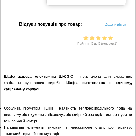
Відгуки покупців про товар:
Додати відгук
Рейтинг:
5
из 5 (голосов
1
)
Шафа жарова електрична ШЖ-3-С
- призначена для смаження,
запікання кулінарних виробів.
Шафа виготовлена в єдиному,
суцільному корпусі.
Особлива геометрія ТЕНів і наявність теплорозподільного пода на
нижньому рівні духовки забезпечує рівномірний розподіл температури по
всій робочій камері.
Нагрівальні елементи виконані з нержавіючої сталі, що гарантує
тривалий термін їх експлуатації.