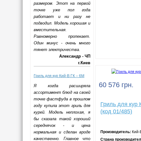
размером. Этот на первой
точке уже пол года
работает и ни разу не
подводил. Модель хорошая и
вместительная.
Равномерно пропекает.
Один минус - очень много
тянет электричества.
Александр - ЧП
г.Киев
Гриль для кур Кий-В ГК – 6M
60 576 грн.
Я когда расширяла
ассортимент блюд на своей
точке фастфуда в прошлом
Гриль для кур 
году купила этот гриль для
(код 01/485)
курей. Модель неплохая, я
бы сказала такой хороший
середнячок - и цена
нормальная и сделан вроде
Производитель:
Кий-
качественно. Главное что
Страна производител