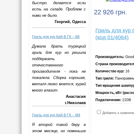
быстро делается если
есть на складе. Проблем с
22 926 грн.
ними не было.
Георгий, Одесса
Гриль для кур
(код 01/4064)
Гриль для кур Кий-В ГК – 8В
Думала брать турецкий
гриль для кур но решила
Производитель:
Good
поддержать
Страна производител
отечественного
производителя - пока не
Количество кур:
16
пожалела. Сборка хорошая,
Тип гриля:
Панорамн
металл легко моется, курей
Тип вращения шампу
много влазит.
Мощность, кВт (расход
Анастасия
Подключение:
220В
г.Николаев
Добавить к сравнен
Гриль для кур Кий-В ГК – 9М
Я второй такой беру в
этом месяце, но поменьше