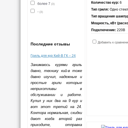
Количество кур:
6
более 7
(3)
Тип гриля:
Одно стек
-
(3)
Тип вращения шампу
Мощность, кВт (расход
Подключение:
220В
Добавить к сравнен
Последние отзывы
Гриль для кур Кий-В ГК – 24
Занимаюсь курями гриль
давно, технику кий-в тоже
давно изучил, надежные и
простые грили которые
неприхотливы в
обслуживании и работе.
Купил у них два на 9 кур и
вот этот третий на 24.
Контора нормальная, скидки
дают когда второй раз
приходите, отправка