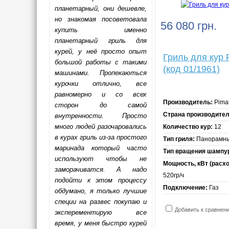
планетарный, они дешевле,
но знакомая посоветовала
56 080 грн.
купить именно
планетарный гриль для
курей, у неё просто опыт
Гриль для кур
большой работы с такими
(код 01/1961)
машинами. Пропекаються
курочки отлично, все
равномерно и со всех
Производитель:
Pima
сторон до самой
Страна производител
внутренности. Просто
много людей разочаровались
Количество кур:
12
в курах гриль из-за простого
Тип гриля:
Панорамн
маринада который часто
Тип вращения шампу
используют чтобы не
Мощность, кВт (расход
заморачиватся. А надо
520гр/ч
подойти к этом процессу
Подключение:
Газ
обдумано, я только лучшие
специи на развес покупаю и
Добавить к сравнен
эксперементирую все
время, у меня быстро курей