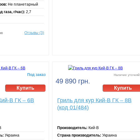
ров:
Не планетарный
 газа, г/час):
2,7
Отзывы (3)
ию
Под заказ
Наличие уточняй
49 890 грн.
Кий-В ГК – 6В
Гриль для кур Кий-В ГК – 8В
(код 01/484)
В
Производитель:
Кий-В
ь:
Украина
Страна производитель:
Украина