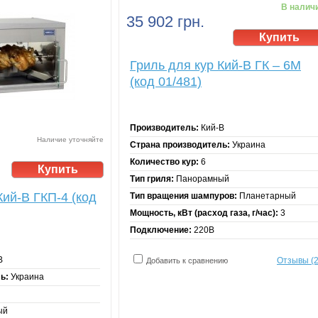
В налич
35 902 грн.
Гриль для кур Кий-В ГК – 6M
(код 01/481)
Производитель:
Кий-В
Наличие уточняйте
Страна производитель:
Украина
Количество кур:
6
Тип гриля:
Панорамный
Кий-В ГКП-4 (код
Тип вращения шампуров:
Планетарный
Мощность, кВт (расход газа, г/час):
3
Подключение:
220В
В
Отзывы (2
Добавить к сравнению
ь:
Украина
ый