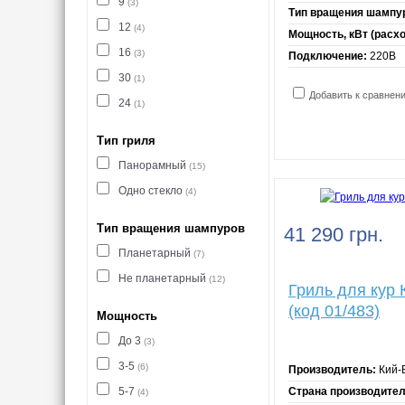
9
(3)
Тип вращения шампу
12
(4)
Мощность, кВт (расход
16
(3)
Подключение:
220В
30
(1)
Добавить к сравнен
24
(1)
Тип гриля
Панорамный
(15)
Одно стекло
(4)
Тип вращения шампуров
41 290 грн.
Планетарный
(7)
Не планетарный
(12)
Гриль для кур 
(код 01/483)
Мощность
До 3
(3)
3-5
(6)
Производитель:
Кий-
5-7
Страна производител
(4)