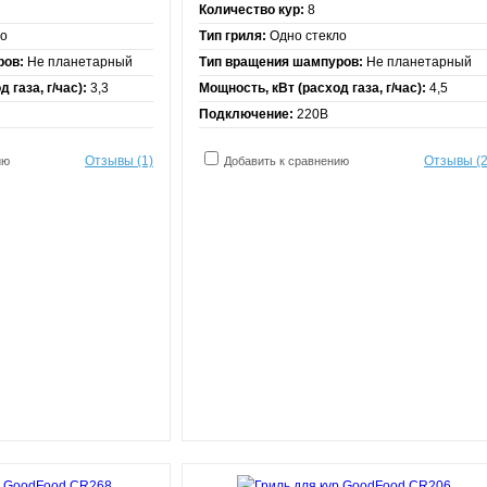
Количество кур:
8
ло
Тип гриля:
Одно стекло
ров:
Не планетарный
Тип вращения шампуров:
Не планетарный
 газа, г/час):
3,3
Мощность, кВт (расход газа, г/час):
4,5
Подключение:
220В
Отзывы (1)
Отзывы (2
ию
Добавить к сравнению