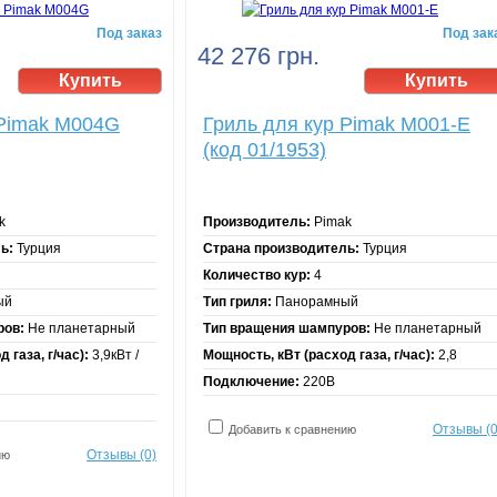
Под заказ
Под зак
42 276 грн.
 Pimak М004G
Гриль для кур Pimak М001-Е
(код 01/1953)
k
Производитель:
Pimak
ь:
Турция
Страна производитель:
Турция
Количество кур:
4
ый
Тип гриля:
Панорамный
ров:
Не планетарный
Тип вращения шампуров:
Не планетарный
 газа, г/час):
3,9кВт /
Мощность, кВт (расход газа, г/час):
2,8
Подключение:
220В
Отзывы (0
Добавить к сравнению
Отзывы (0)
ию