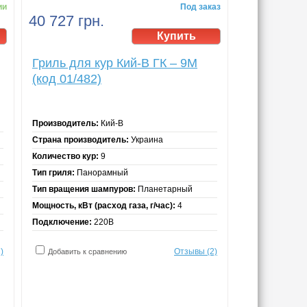
ии
Под заказ
40 727 грн.
Гриль для кур Кий-В ГК – 9М
(код 01/482)
Производитель:
Кий-В
Страна производитель:
Украина
Количество кур:
9
Тип гриля:
Панорамный
Тип вращения шампуров:
Планетарный
Мощность, кВт (расход газа, г/час):
4
Подключение:
220В
)
Отзывы (2)
Добавить к сравнению