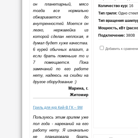
он планетарный, мясо
Количество кур:
16
тогда все нормально
Тип гриля:
Одно стек
обжаривается до
Тип вращения шампу
внутренностей. Моется он
Мощность, кВт (расход
легко, нержавейка из
Подключение:
380В
которой сделан неплохая, я
думал будет хуже качества.
Добавить к сравнен
6 курей обычных влазит, а
если брать поменьше то и
7 помещается. Пока
замечаний по его работе
нету, надеюсь на скидки на
другое оборудование :)
Марина, г.
Житомир
Гриль для кур Кий-В ГК – 9М
Пользуюсь этим грилем уже
пол года - нареканий на его
работу нету. Я изначально
не планировала брать