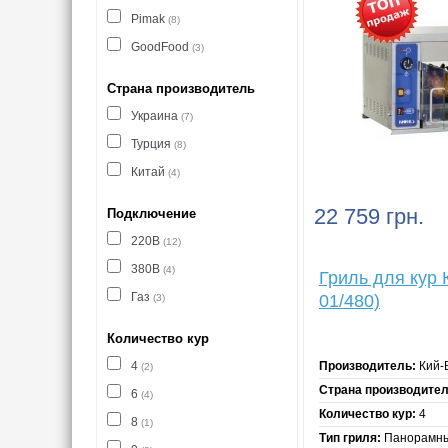
Pimak
(8)
GoodFood
(3)
Страна производитель
Украина
(7)
Турция
(8)
Китай
(4)
22 759 грн.
Подключение
220В
(12)
380В
(4)
Гриль для кур 
Газ
01/480)
(3)
Количество кур
4
Производитель:
Кий-
(2)
Страна производител
6
(4)
Количество кур:
4
8
(1)
Тип гриля:
Панорамн