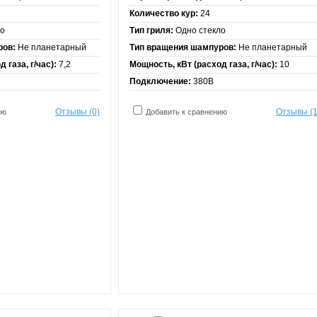
Количество кур:
24
ло
Тип гриля:
Одно стекло
ров:
Не планетарный
Тип вращения шампуров:
Не планетарный
 газа, г/час):
7,2
Мощность, кВт (расход газа, г/час):
10
Подключение:
380В
Отзывы (0)
Отзывы (1
ию
Добавить к сравнению