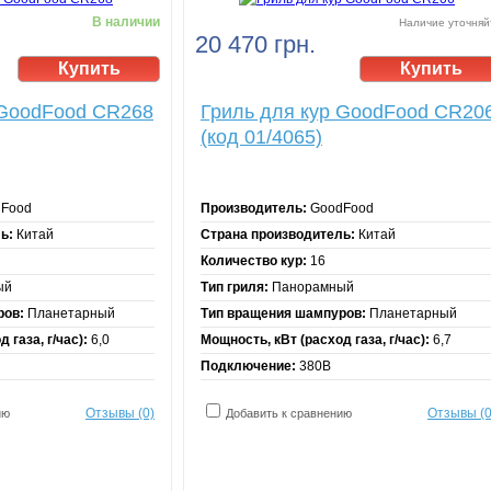
В наличии
Наличие уточняй
20 470 грн.
 GoodFood CR268
Гриль для кур GoodFood CR20
(код 01/4065)
Food
Производитель:
GoodFood
ь:
Китай
Страна производитель:
Китай
Количество кур:
16
ый
Тип гриля:
Панорамный
ров:
Планетарный
Тип вращения шампуров:
Планетарный
 газа, г/час):
6,0
Мощность, кВт (расход газа, г/час):
6,7
Подключение:
380В
Отзывы (0)
Отзывы (0
ию
Добавить к сравнению