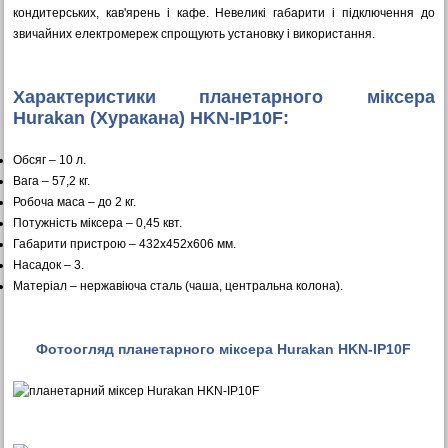
кондитерських, кав'ярень і кафе. Невеликі габарити і підключення до
звичайних електромереж спрощують установку і використання.
Характеристики планетарного міксера
Hurakan (Хуракана) HKN-IP10F:
Обсяг – 10 л.
Вага – 57,2 кг.
Робоча маса – до 2 кг.
Потужність міксера – 0,45 квт.
Габарити пристрою – 432х452х606 мм.
Насадок – 3.
Матеріал – нержавіюча сталь (чаша, центральна колона).
Фотоогляд планетарного міксера Hurakan HKN-IP10F