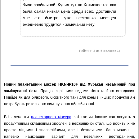
была заоблачной. Купил тут на Хотмаксе так как
была самая низкая цена среди всех, доставили
мне его быстро, уже несколько месяцев
ежедневно трудится - замечаний нету.
Рейтинг:
3
из 5 (голосов
1
)
Новий планетарний міксер HKN-IP10F від Хуракан незамінний при
замішуванні тіста
. Працює з різними видами тіста та його складових.
Підійде як для білкового, бісквітного так і для кремів, інших продуктів які
потребують ретельного вимішування або збиванні.
Всі елементи
планетарного міксера
, які так чи інакше контактують з
продуктовими складовими зроблені з нержавіючої сталі, що робить їх не
просто міцними і зносостійкими, але і безпечними. Дана модель –
напевно найкращий варіант для невеликих ресторанчиків,