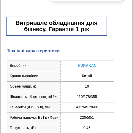
Витривале обладнання для
бізнесу. Гарантія 1 рік
Технічні характеристики
Виробник
HURAKAN
Країна виробник
Китай
Объем чаши, л:
10
Швидкість обертання, об / хв:
110/178/355
Габарити (д х ш х в), мм:
432х452х606
Робоча напруга, В / Гц / Фази:
220/50/1
Потужність, кВт:
0,45