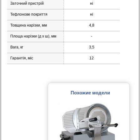
Заточний пристрій
ні
Тефлонове покриття
ні
Товщина нарізки, мм
4,8
Площа нарізки (д х ш), мм
-
Вага, кг
3,5
Гарантія, міс
12
Похожие модели