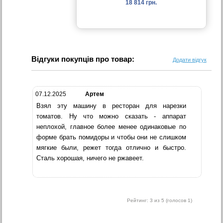
18 814 грн.
Відгуки покупців про товар:
Додати відгук
07.12.2025
Артем
Взял эту машину в ресторан для нарезки
томатов. Ну что можно сказать - аппарат
неплохой, главное более менее одинаковые по
форме брать помидоры и чтобы они не слишком
мягкие были, режет тогда отлично и быстро.
Сталь хорошая, ничего не ржавеет.
Рейтинг:
3
из 5 (голосов
1
)