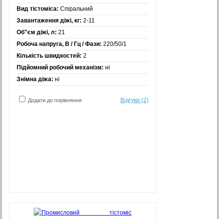
Вид тістоміса:
Спіральний
Завантаження діжі, кг:
2-11
Об"єм діжі, л:
21
Робоча напруга, В / Гц / Фази:
220/50/1
Кількість швидкостей:
2
Підйомний робочий механізм:
ні
Знімна діжа:
ні
Відгуки (2)
Додати до порівняння