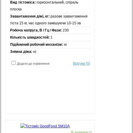
Вид тістоміса:
горизонтальний, спіраль
плоска
Завантаження діжі, кг:
разове завантаження
тіста 15 кг, час одного замішуючи 10-15 хв
Робоча напруга, В / Гц / Фази:
230
Кількість швидкостей:
1
Підйомний робочий механізм:
ні
Знімна діжа:
ні
Відгуки (0)
Додати до порівняння
В наявності