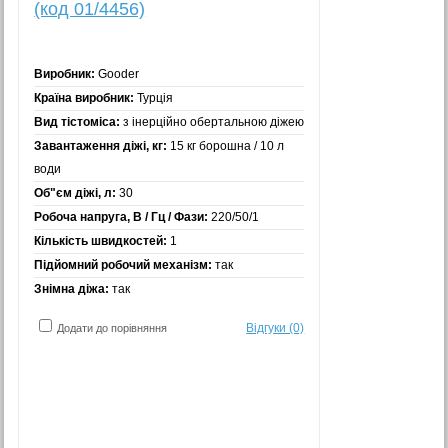
(код 01/4456)
Виробник:
Gooder
Країна виробник:
Турція
Вид тістоміса:
з інерційно обертальною діжею
Завантаження діжі, кг:
15 кг борошна / 10 л
води
Об"єм діжі, л:
30
Робоча напруга, В / Гц / Фази:
220/50/1
Кількість швидкостей:
1
Підйомний робочий механізм:
так
Знімна діжа:
так
Відгуки (0)
Додати до порівняння