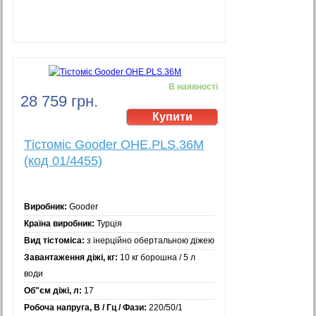
В наявності
28 759 грн.
Тістоміс Gooder OHE.PLS.36M
(код 01/4455)
Виробник:
Gooder
Країна виробник:
Турція
Вид тістоміса:
з інерційно обертальною діжею
Завантаження діжі, кг:
10 кг борошна / 5 л
води
Об"єм діжі, л:
17
Робоча напруга, В / Гц / Фази:
220/50/1