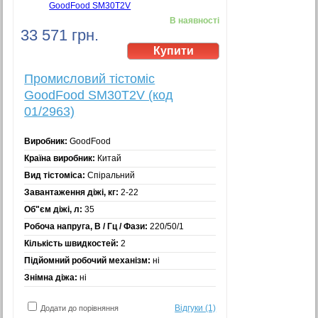
В наявності
33 571 грн.
Промисловий тістоміс
GoodFood SM30T2V (код
01/2963)
Виробник:
GoodFood
Країна виробник:
Китай
Вид тістоміса:
Спіральний
Завантаження діжі, кг:
2-22
Об"єм діжі, л:
35
Робоча напруга, В / Гц / Фази:
220/50/1
Кількість швидкостей:
2
Підйомний робочий механізм:
ні
Знімна діжа:
ні
Відгуки (1)
Додати до порівняння