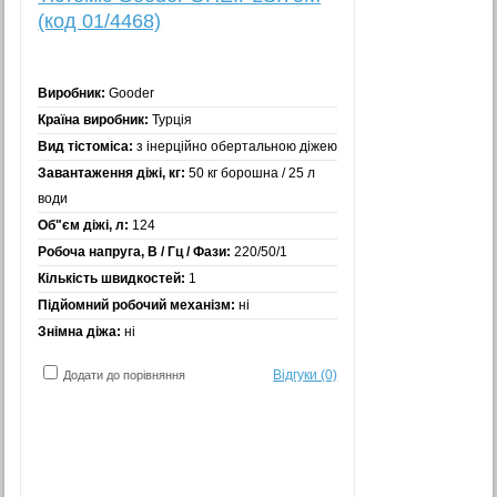
(код 01/4468)
Виробник:
Gooder
Країна виробник:
Турція
Вид тістоміса:
з інерційно обертальною діжею
Завантаження діжі, кг:
50 кг борошна / 25 л
води
Об"єм діжі, л:
124
Робоча напруга, В / Гц / Фази:
220/50/1
Кількість швидкостей:
1
Підйомний робочий механізм:
ні
Знімна діжа:
ні
Відгуки (0)
Додати до порівняння