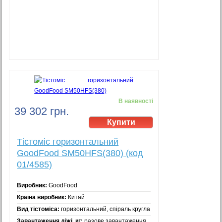
В наявності
39 302 грн.
Тістоміс горизонтальний
GoodFood SM50HFS(380) (код
01/4585)
Виробник:
GoodFood
Країна виробник:
Китай
Вид тістоміса:
горизонтальний, спіраль кругла
Завантаження діжі, кг:
разове завантаження