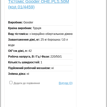
Тістоміс Gooder OHE.PLS.50M
(код 01/4459)
Виробник:
Gooder
Країна виробник:
Турція
Вид тістоміса:
з інерційно обертальною діжею
Завантаження діжі, кг:
25 кг борошна / 10 л
води
Об"єм діжі, л:
42
Робоча напруга, В / Гц / Фази:
220/50/1
Кількість швидкостей:
1
Підйомний робочий механізм:
ні
Знімна діжа:
ні
Відгуки (0)
Додати до порівняння