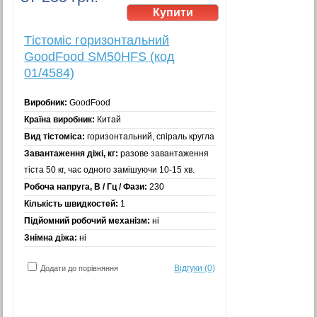
Тістоміс горизонтальний
GoodFood SM50HFS (код
01/4584)
Виробник:
GoodFood
Країна виробник:
Китай
Вид тістоміса:
горизонтальний, спіраль кругла
Завантаження діжі, кг:
разове завантаження
тіста 50 кг, час одного замішуючи 10-15 хв.
Робоча напруга, В / Гц / Фази:
230
Кількість швидкостей:
1
Підйомний робочий механізм:
ні
Знімна діжа:
ні
Відгуки (0)
Додати до порівняння