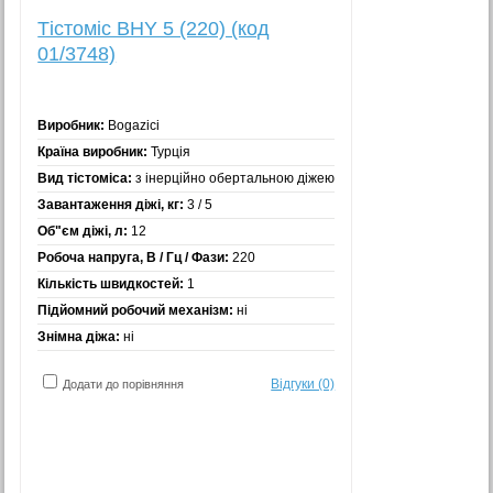
Тістоміс BHY 5 (220) (код
01/3748)
Виробник:
Bogazici
Країна виробник:
Турція
Вид тістоміса:
з інерційно обертальною діжею
Завантаження діжі, кг:
3 / 5
Об"єм діжі, л:
12
Робоча напруга, В / Гц / Фази:
220
Кількість швидкостей:
1
Підйомний робочий механізм:
ні
Знімна діжа:
ні
Відгуки (0)
Додати до порівняння