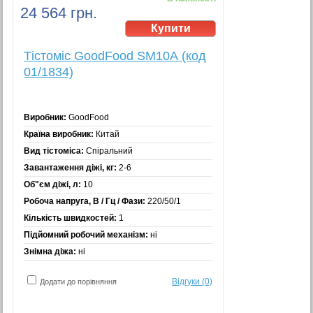
24 564 грн.
Тістоміс GoodFood SM10А (код
01/1834)
Виробник:
GoodFood
Країна виробник:
Китай
Вид тістоміса:
Спіральний
Завантаження діжі, кг:
2-6
Об"єм діжі, л:
10
Робоча напруга, В / Гц / Фази:
220/50/1
Кількість швидкостей:
1
Підйомний робочий механізм:
ні
Знімна діжа:
ні
Відгуки (0)
Додати до порівняння