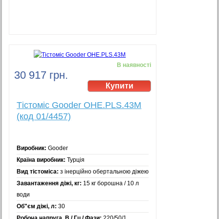
В наявності
30 917 грн.
Тістоміс Gooder OHE.PLS.43M
(код 01/4457)
Виробник:
Gooder
Країна виробник:
Турція
Вид тістоміса:
з інерційно обертальною діжею
Завантаження діжі, кг:
15 кг борошна / 10 л
води
Об"єм діжі, л:
30
Робоча напруга, В / Гц / Фази:
220/50/1