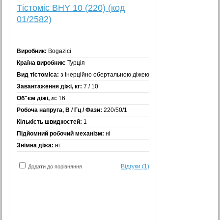
Тістоміс BHY 10 (220) (код
01/2582)
Виробник:
Bogazici
Країна виробник:
Турція
Вид тістоміса:
з інерційно обертальною діжею
Завантаження діжі, кг:
7 / 10
Об"єм діжі, л:
16
Робоча напруга, В / Гц / Фази:
220/50/1
Кількість швидкостей:
1
Підйомний робочий механізм:
ні
Знімна діжа:
ні
Відгуки (1)
Додати до порівняння