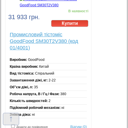
В наявності
31 933 грн.
Промисловий тістоміс
GoodFood SM30T2V380 (код
01/4001)
Виробник:
GoodFood
Країна виробник:
Китай
Вид тістоміса:
Спіральний
Завантаження діжі, кг:
2-22
Об"єм діжі, л:
35
Робоча напруга, В / Гц / Фази:
380
Кількість швидкостей:
2
Підйомний робочий механізм:
ні
Знімна діжа:
ні
↑
Відгуки (0)
Додати до порівняння