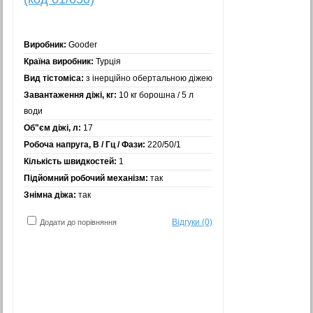
Виробник:
Gooder
Країна виробник:
Турція
Вид тістоміса:
з інерційно обертальною діжею
Завантаження діжі, кг:
10 кг борошна / 5 л
води
Об"єм діжі, л:
17
Робоча напруга, В / Гц / Фази:
220/50/1
Кількість швидкостей:
1
Підйомний робочий механізм:
так
Знімна діжа:
так
Відгуки (0)
Додати до порівняння