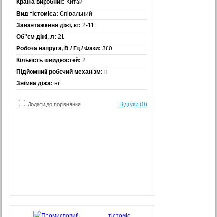
Країна виробник:
Китай
Вид тістоміса:
Спіральний
Завантаження діжі, кг:
2-11
Об"єм діжі, л:
21
Робоча напруга, В / Гц / Фази:
380
Кількість швидкостей:
2
Підйомний робочий механізм:
ні
Знімна діжа:
ні
Відгуки (0)
Додати до порівняння