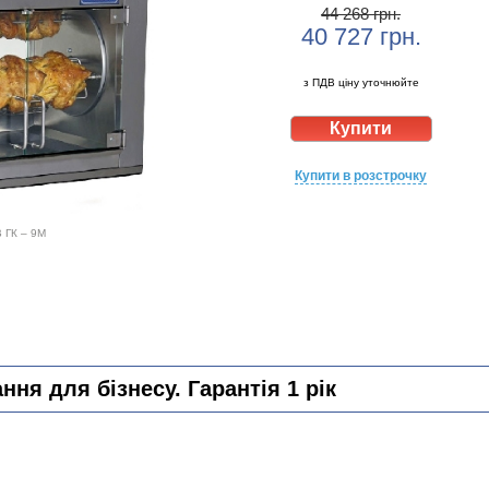
44 268 грн.
40 727
грн.
з ПДВ ціну уточнюйте
Купити в розстрочку
В ГК – 9М
ня для бізнесу. Гарантія 1 рік