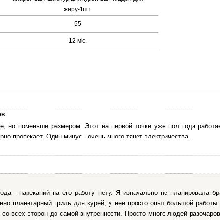
жиру-1шт.
55
12 міс.
ев
це, но поменьше размером. Этот на первой точке уже пол года работа
но пропекает. Один минус - очень много тянет электричества.
ода - нареканий на его работу нету. Я изначально не планировала бр
енно планетарный гриль для курей, у неё просто опыт большой работы
 со всех сторон до самой внутренности. Просто много людей разочарова