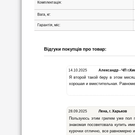
Комплектація:
Вага, кг:
Гарантія, міс:
Відгуки покупців про товар:
14.10.2025
Александр - ЧП г.Ки
Я второй такой беру в этом меся
хорошая и вместительная. Равномер
28.09.2025
Лена, г. Харьков
Пользуюсь этим грилем уже пол г
знакомая посоветовала купить им
курочки отлично, все равномерно и