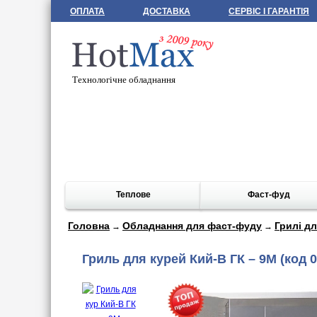
ОПЛАТА
ДОСТАВКА
СЕРВІС І ГАРАНТІЯ
Технологічне обладнання
Теплове
Фаст-фуд
Головна
Обладнання для фаст-фуду
Грилі д
→
→
Гриль для курей Кий-В ГК – 9М
(код 0