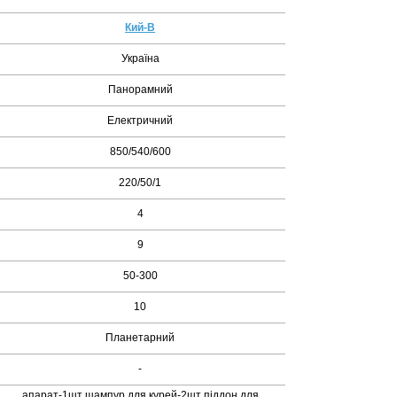
Кий-В
Україна
Панорамний
Електричний
850/540/600
220/50/1
4
9
50-300
10
Планетарний
-
апарат-1шт шампур для курей-2шт піддон для