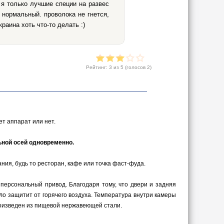
 я только лучшие специи на развес
 нормальный. проволока не гнется,
раина хоть что-то делать :)
Рейтинг:
3
из 5 (голосов
2
)
ет аппарат или нет.
ьной осей одновременно.
ния, будь то ресторан, кафе или точка фаст-фуда.
персональный привод. Благодаря тому, что двери и задняя
ло защитит от горячего воздуха. Температура внутри камеры
роизведен из пищевой нержавеющей стали.