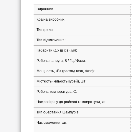
Виробник
Країна виробник
Тип гриля:
Тип підключення:
Габарити (д х ш х в), мм:
Робоча напруга, В / Гц / Фази:
Мощность, кВт (расход газа, г/час):
Місткість (кількість курей), шт:
Робоча температура, С:
Час розігріву до робочої температури, хв:
Тип обертання шампурів:
Час смаження, хв: