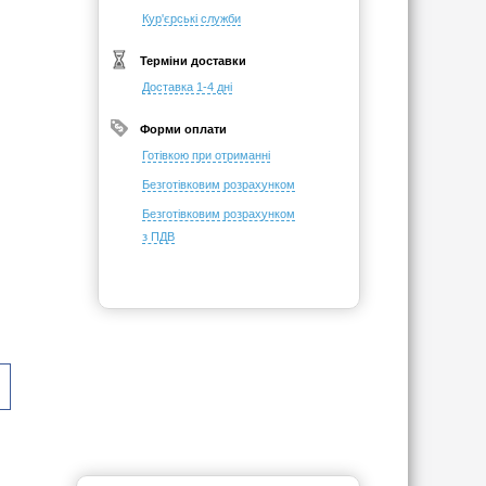
Кур'єрські служби
Терміни доставки
Доставка 1-4 дні
Форми оплати
Готівкою при отриманні
Безготівковим розрахунком
Безготівковим розрахунком
з ПДВ