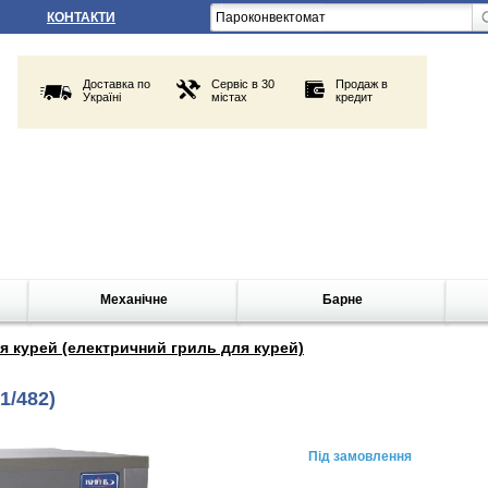
КОНТАКТИ
Доставка по
Сервіс в 30
Продаж в
Україні
містах
кредит
Механічне
Барне
ля курей (електричний гриль для курей)
1/482)
Під замовлення