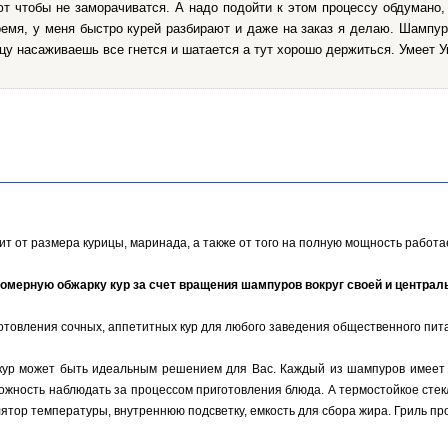
т чтобы не заморачиватся. А надо подойти к этом процессу обдумано,
емя, у меня быстро курей разбирают и даже на заказ я делаю. Шампур
ицу насаживаешь все гнется и шатается а тут хорошо держиться. Умеет Ук
сит от размера курицы, маринада, а также от того на полную мощность работа
омерную обжарку кур за счет вращения шампуров вокруг своей и централ
отовления сочных, аппетитных кур для любого заведения общественного пита
кур может быть идеальным решением для Вас. Каждый из шампуров имеет 
ожность наблюдать за процессом приготовления блюда. А термостойкое стек
ятор температуры, внутреннюю подсветку, емкость для сбора жира. Гриль п