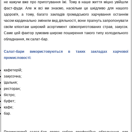
не кажучи вже про приготування їжі. Тому в наше життя міцно увійшли
фаст-фуди. Але ж всі ми знаємо, наскільки це шкідливо для нашого
здоров'я, а тому, багато закладів громадського харчування останнім
часом кардинально змінили вид діяльності, вони прагнуть запропонувати
своїм клієнтам широкий асортимент свіжоприготованих страв, закусок.
Саме цей фактор зумовив широке поширення такого типу холодильного
обладнання, як салат-бар.
Салат-бари використовуються в таких закладах харчової
промисловості:
кафетерій;
закусочна;
їдальня;
ресторан;
бістро;
буфет;
кафе;
бар.