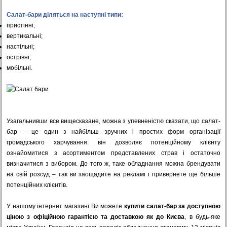
Салат-бари діляться на наступні типи:
пристінні;
вертикальні;
настільні;
острівні;
мобільні.
Узагальнивши все вищесказане, можна з упевненістю сказати, що салат-
бар – це один з найбільш зручних і простих форм організації
громадського харчування: він дозволяє потенційному клієнту
ознайомитися з асортиментом представлених страв і остаточно
визначитися з вибором. До того ж, таке обладнання можна брендувати
на свій розсуд – так ви заощадите на рекламі і привернете ще більше
потенційних клієнтів.
У нашому інтернет магазині Ви можете
купити салат-бар за доступною
ціною з офіційною гарантією та доставкою як до Києва
, в будь-яке