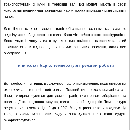
транспортувати з кухні в торговий зал. Всі моделі мають в своїй
конструкції поличку над прилавком, на яку можна викладати різні страви і
напої.
Для більш вигідною демонстрації обладнання оснащується лампою
підсвічування. Відрізняються салат-бари між собою своєю конфігурацією.
Деякі моделі можуть мати купол з високоміцного плексигласа, який
захищає страви від попадання прямих сонячних променів, комах або
обвітрювання.
Типи салат-барів, температурні режими роботи
Всі професійні вітрини, в залежності від їх призначення, поділяються на
охолоджувані, теплові і нейтральні. Перший тип – охолоджувані салат-
бари, використовуються для демонстрації, тимчасового зберігання та
реалізації охолоджених закусок, салатів, напоїв, десертів. Температура
регулюється в межах від +1 до + 10С. Моделі розрізняють виходячи від
того, в якому місці вони будуть знаходитися і як вони будуть
використовуватися.