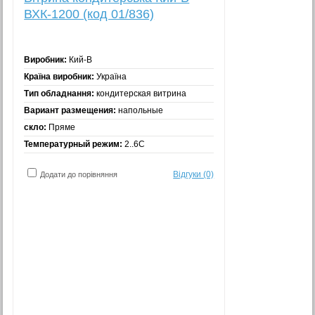
ВХК-1200 (код 01/836)
Виробник:
Кий-В
Країна виробник:
Україна
Тип обладнання:
кондитерская витрина
Вариант размещения:
напольные
скло:
Пряме
Температурный режим:
2..6С
Відгуки (0)
Додати до порівняння