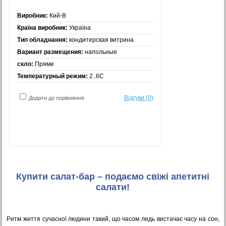
Виробник:
Кий-В
Країна виробник:
Україна
Тип обладнання:
кондитерская витрина
Вариант размещения:
напольные
скло:
Пряме
Температурный режим:
2..6С
Відгуки (0)
Додати до порівняння
Купити салат-бар – подаємо свіжі апетитні
салати!
Ритм життя сучасної людини такий, що часом ледь вистачає часу на сон,