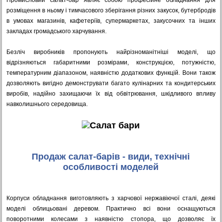
Промисловий салат-бар являє собою професійне обладнання для
розміщення в ньому і тимчасового зберігання різних закусок, бутербродів
в умовах магазинів, кафетеріїв, супермаркетах, закусочних та інших
закладах громадського харчування.
Безліч виробників пропонують найрізноманітніші моделі, що
відрізняються габаритними розмірами, конструкцією, потужністю,
температурним діапазоном, наявністю додаткових функцій. Вони також
дозволяють вигідно демонструвати багато кулінарних та кондитерських
виробів, надійно захищаючи їх від обвітрювання, шкідливого впливу
навколишнього середовища.
Продаж салат-барів - види, технічні
особливості моделей
Корпуси обладнання виготовляють з харчової нержавіючої сталі, деякі
моделі облицьовані деревом. Практично всі вони оснащуються
поворотними колесами з наявністю стопора, що дозволяє їх