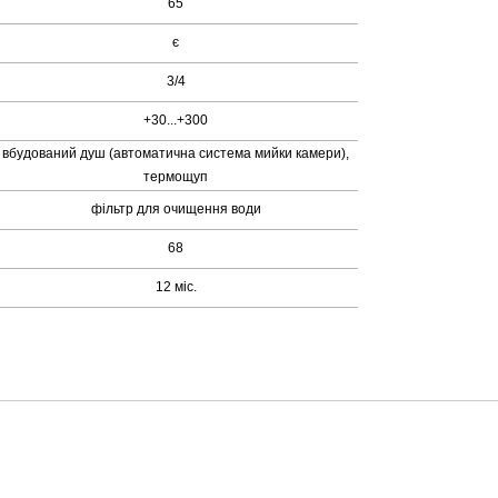
65
є
3/4
+30...+300
вбудований душ (автоматична система мийки камери),
термощуп
фільтр для очищення води
68
12 міс.