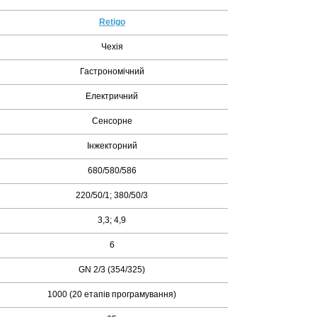
Retigo
Чехія
Гастрономічний
Електричний
Сенсорне
Інжекторний
680/580/586
220/50/1; 380/50/3
3,3; 4,9
6
GN 2/3 (354/325)
1000 (20 етапів програмування)