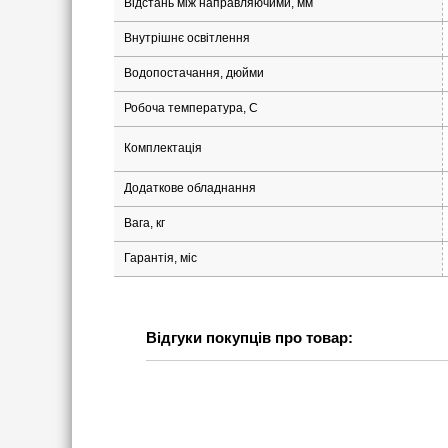
Відстань між направляючими, мм
Внутрішнє освітлення
Водопостачання, дюйми
Робоча температура, С
Комплектація
Додаткове обладнання
Вага, кг
Гарантія, міс
Відгуки покупців про товар: