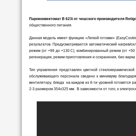
Пароконвектомат B 623i от чешского производителя Retig
общественного питания.
Данная модель имеет функцию «Легкой готовки» (EasyCooki
результатов. Предусматривается автоматический нагрев/ох
режим (от +99 до +130 С), комбинированный режим (от +50
регенерации, режим приготовления и сохранения, био варка (
Тип управления представлен цветной стеклокерамической
обслуживающего персонала сведено к минимуму благодаря
вентилятору, блюда на каждом из 6-ти уровней готовятся 
2-3 размером 354х325 мм. В зависимости от того, к электросе