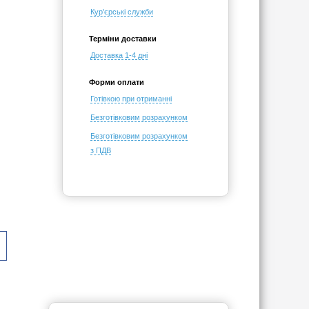
Кур'єрські служби
Терміни доставки
Доставка 1-4 дні
Форми оплати
Готівкою при отриманні
Безготівковим розрахунком
Безготівковим розрахунком
з ПДВ