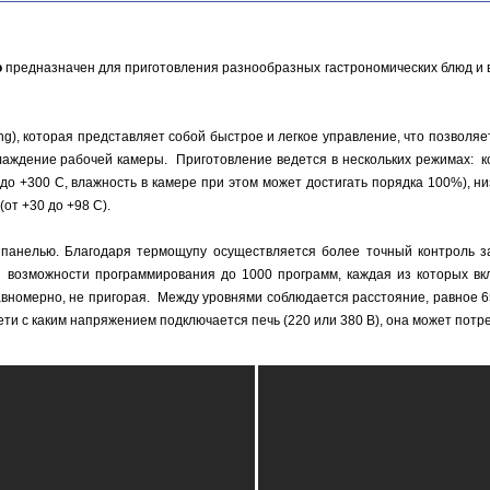
o
предназначен для приготовления разнообразных гастрономических блюд и в
ng), которая представляет собой быстрое и легкое управление, что позволя
лаждение рабочей камеры. Приготовление ведется в нескольких режимах: к
 до +300 С, влажность в камере при этом может достигать порядка 100%), н
от +30 до +98 С).
 панелью. Благодаря термощупу осуществляется более точный контроль за
 возможности программирования до 1000 программ, каждая из которых вкл
равномерно, не пригорая. Между уровнями соблюдается расстояние, равное 6
ти с каким напряжением подключается печь (220 или 380 В), она может потребля