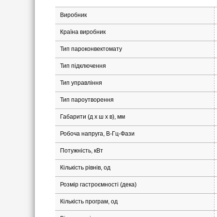
Виробник
Країна виробник
Тип пароконвектомату
Тип підключення
Тип управління
Тип пароутворення
Габарити (д х ш x в), мм
Робоча напруга, В-Гц-Фази
Потужність, кВт
Кількість рівнів, од
Розмір гастроємності (дека)
Кількість програм, од