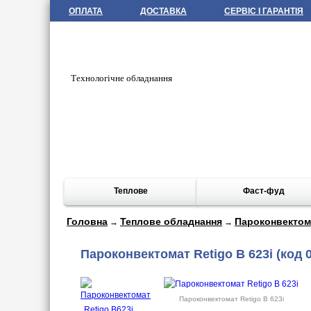
ОПЛАТА
ДОСТАВКА
СЕРВІС І ГАРАНТІЯ
Технологічне обладнання
Теплове
Фаст-фуд
Головна
Теплове обладнання
Пароконвектом
→
→
Пароконвектомат Retigo B 623i
(код 0
Пароконвектомат Retigo B 623i