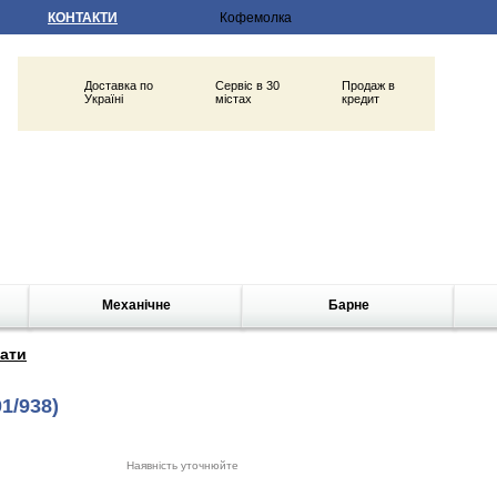
КОНТАКТИ
Доставка по
Сервіс в 30
Продаж в
Україні
містах
кредит
Механічне
Барне
ати
1/938)
Наявність уточнюйте