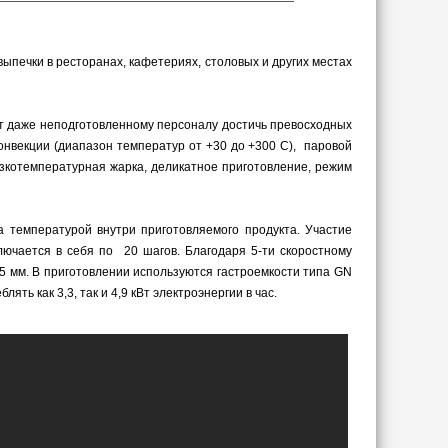
ыпечки в ресторанах, кафетериях, столовых и других местах
ет даже неподготовленному персоналу достичь превосходных
онвекции (диапазон температур от +30 до +300 С), паровой
изкотемпературная жарка, деликатное приготовление, режим
 температурой внутри приготовляемого продукта. Участие
ючается в себя по 20 шагов. Благодаря 5-ти скоростному
5 мм. В приготовлении используются гастроемкости типа GN
ть как 3,3, так и 4,9 кВт электроэнергии в час.