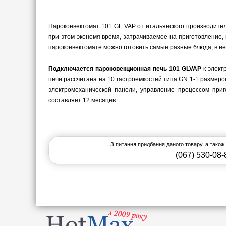
Пароконвектомат 101 GL VAP от итальянского производител
при этом экономя время, затрачиваемое на приготовление,
пароконвектомате можно готовить самые разные блюда, в не
Подключается пароковекционная печь 101 GLVAP
к элект
печи рассчитана на 10 гастроемкостей типа GN 1-1 размер
электромеханической панели, управление процессом при
составляет 12 месяцев.
З питання придбання даного товару, а також
(067) 530-08-