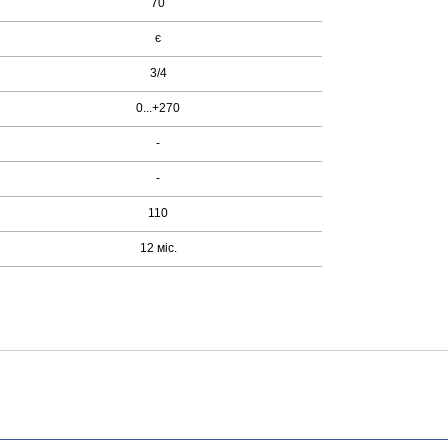
70
є
3/4
0...+270
-
-
110
12 міс.