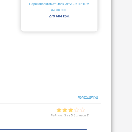
Пароконвектомат Unox XEVC0711E1RM
линия ONE
279 684 грн.
Додати відгук
Рейтинг:
3
из 5 (голосов
1
)