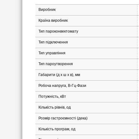
Виробник
Країна виробник
Тип пароконвектомату
Тип підключення
Тип управління
Тип пароутворення
Габарити (д х ш x в), мм
Робоча напруга, В-Гц-Фази
Потужність, кВт
Кількість рівнів, од
Розмір гастроємності (дека)
Кількість програм, од