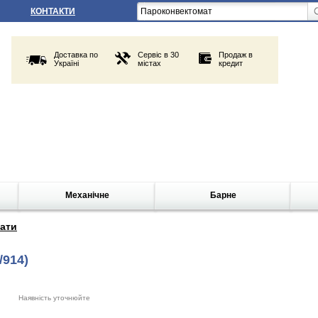
КОНТАКТИ
Доставка по
Сервіс в 30
Продаж в
Україні
містах
кредит
Механічне
Барне
ати
/914)
Наявність уточнюйте