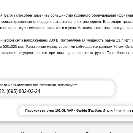
я Garbin способен заменить большинство кухонного оборудования (фритюрниц
 производственные площади и затраты на электроэнергию. Благодаря трем ре
м не происходит смешение запахов и вкусов. Максимальная температура, при 
рической сети напряжением 380 В, потребляемая мощность равна 13,7 кВт.
ом 530х325 мм. Расстояние между уровнями соблюдается равным 70 мм. Осн
готовления осуществляется при помощи поворотных ручек. Тип образован
 за всіма цікавлячими Вас питаннями, телефонуйте:
82
,
(095) 882-02-24
Пароконвектомат 101 GL VAP - Garbin (Гарбин, Италия)
- купити
з