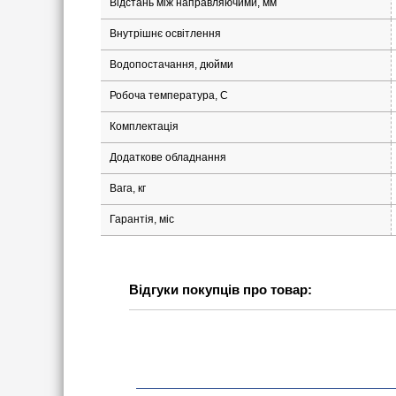
Відстань між направляючими, мм
Внутрішнє освітлення
Водопостачання, дюйми
Робоча температура, С
Комплектація
Додаткове обладнання
Вага, кг
Гарантія, міс
Відгуки покупців про товар: