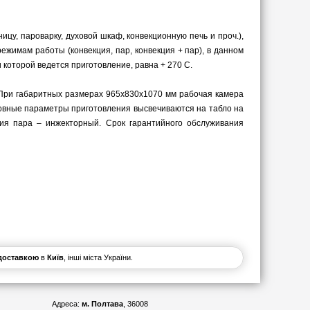
у, пароварку, духовой шкаф, конвекционную печь и проч.),
жимам работы (конвекция, пар, конвекция + пар), в данном
которой ведется приготовление, равна + 270 С.
 При габаритных размерах 965х830х1070 мм рабочая камера
овные параметры приготовления высвечиваются на табло на
ия пара – инжекторный. Срок гарантийного обслуживания
 доставкою
в
Київ
, інші міста України.
Адреса:
м. Полтава
, 36008