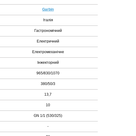
Garbin
Італія
Гастрономічний
Електричний
Електромеханічне
Інжекторний
965/830/1070
380/50/3
13,7
10
GN 1/1 (530/325)
-