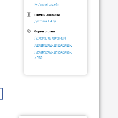
Кур'єрські служби
Терміни доставки
Доставка 1-4 дні
Форми оплати
Готівкою при отриманні
Безготівковим розрахунком
Безготівковим розрахунком
з ПДВ