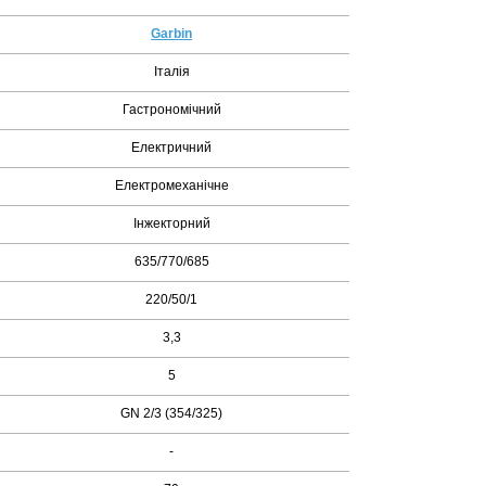
Garbin
Італія
Гастрономічний
Електричний
Електромеханічне
Інжекторний
635/770/685
220/50/1
3,3
5
GN 2/3 (354/325)
-