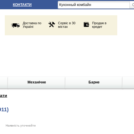
КОНТАКТИ
Доставка по
Сервіс в 30
Продаж в
Україні
містах
кредит
Механічне
Барне
ати
911)
Наявність уточнюйте