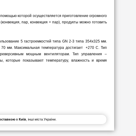
 с помощью которой осуществляется приготовление огромного
конвекция, пар, конвекция + пар), продукты можно готовить
ользование 5 гастроемкостей типа GN 2-3 типа 354х325 мм.
е 70 мм. Максимальная температура достигает +270 С. Тип
 реверсивным мощным вентиляторам. Тип управления –
ы, которые показывают температуру, влажность и время
доставкою
в
Київ
, інші міста України.