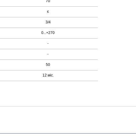
70
є
3/4
0...+270
-
-
50
12 міс.