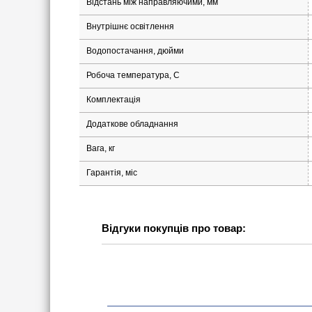
Відстань між направляючими, мм
Внутрішнє освітлення
Водопостачання, дюйми
Робоча температура, С
Комплектація
Додаткове обладнання
Вага, кг
Гарантія, міс
Відгуки покупців про товар: