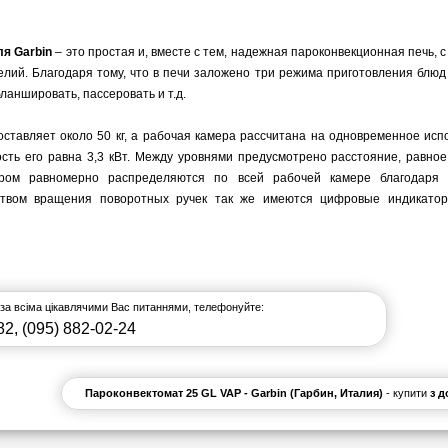
ля Garbin
– это простая и, вместе с тем, надежная пароконвекционная печь,
ий. Благодаря тому, что в печи заложено три режима приготовления блюд (
ланшировать, пассеровать и т.д.
ставляет около 50 кг, а рабочая камера рассчитана на одновременное исп
ть его равна 3,3 кВт. Между уровнями предусмотрено расстояние, равно
аром равномерно распределяются по всей рабочей камере благодаря
дством вращения поворотных ручек так же имеются цифровые индикатор
 за всіма цікавлячими Вас питаннями, телефонуйте:
82
,
(095) 882-02-24
Пароконвектомат 25 GL VAP - Garbin (Гарбин, Италия)
- купити
з 