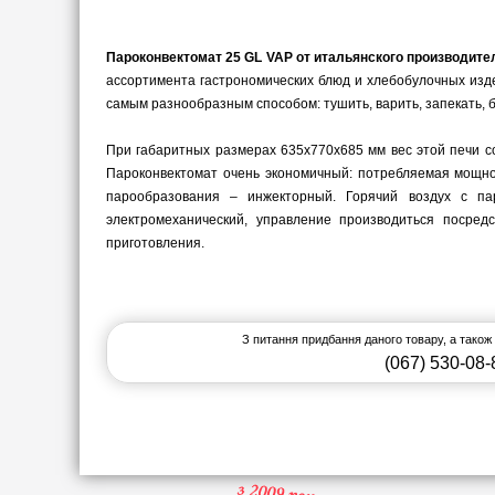
Пароконвектомат 25 GL VAP от итальянского производите
ассортимента гастрономических блюд и хлебобулочных издел
самым разнообразным способом: тушить, варить, запекать, б
При габаритных размерах 635х770х685 мм вес этой печи со
Пароконвектомат очень экономичный: потребляемая мощнос
парообразования – инжекторный. Горячий воздух с п
электромеханический, управление производиться посре
приготовления.
З питання придбання даного товару, а також
(067) 530-08-