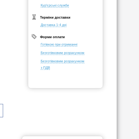
Кур'єрські служби
Терміни доставки
Доставка 1-4 дні
Форми оплати
Готівкою при отриманні
Безготівковим розрахунком
Безготівковим розрахунком
з ПДВ