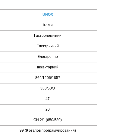
UNOX
Італія
Гастрономічний
Електричний
Електронне
Інжекторний
869/1206/1857
380/50/3
47
20
GN 2/1 (650/530)
99 (9 этапов программирования)