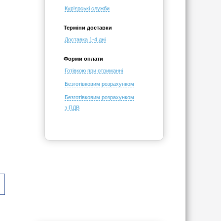
Кур'єрські служби
Терміни доставки
Доставка 1-4 дні
Форми оплати
Готівкою при отриманні
Безготівковим розрахунком
Безготівковим розрахунком
з ПДВ