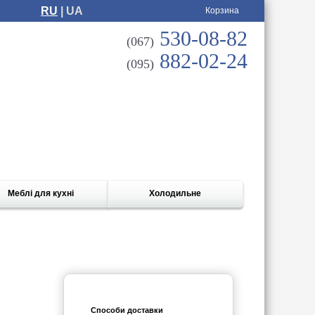
RU
| UA
Корзина
530-08-82
(067)
882-02-24
(095)
Меблі для кухні
Холодильне
Способи доставки