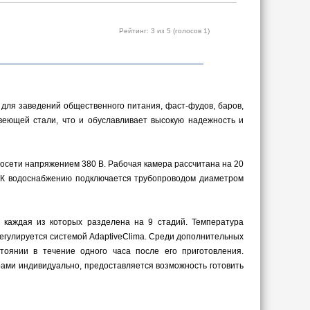
Рейтинг:
3
из 5 (голосов
1
)
для заведений общественного питания, фаст-фудов, баров,
веющей стали, что и обуславливает высокую надежность и
осети напряжением 380 В. Рабочая камера рассчитана на 20
. К водоснабжению подключается трубопроводом диаметром
 каждая из которых разделена на 9 стадий. Температура
регулируется системой AdaptiveClima. Среди дополнительных
тоянии в течение одного часа после его приготовления.
рами индивидуально, предоставляется возможность готовить