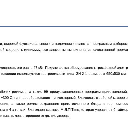
и, широкой функциональности и надежности является прекрасным выбором 
лей сведено к минимуму, все элементы выполнены из качественной нержа
ощность его равна 47 кВт. Подключается оборудование к трехфазной электр
готовлении используются гастроемкости типа GN 2-1 размером 650х530 мм
бочих режимов, а также 99 предустановленных программ приготовлений,
о +300 С, тип парообразования – инжекторный. Влажность в рабочей камере 
ения, а также режим сохранения приготовленного блюда в горячем сос
та в 4-х точках. Благодаря системе MULTI.Time, которая управляет 9 тайме
учитывать левостороннее открытие дверцы.