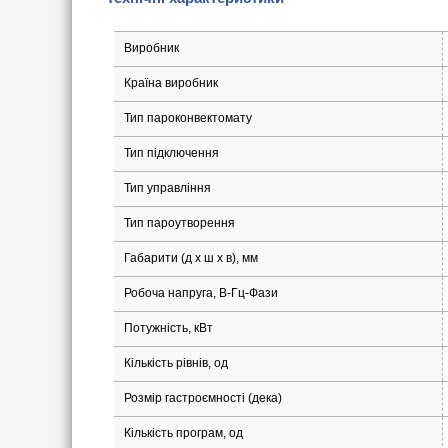
Виробник
Країна виробник
Тип пароконвектомату
Тип підключення
Тип управління
Тип пароутворення
Габарити (д х ш x в), мм
Робоча напруга, В-Гц-Фази
Потужність, кВт
Кількість рівнів, од
Розмір гастроємності (дека)
Кількість програм, од