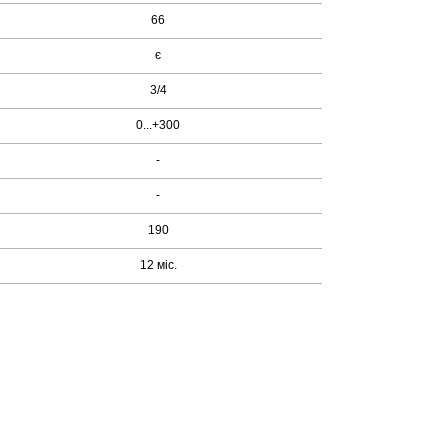
66
є
3/4
0...+300
-
-
190
12 міс.