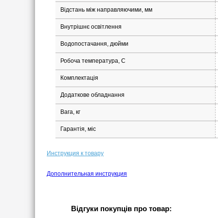
Відстань між направляючими, мм
Внутрішнє освітлення
Водопостачання, дюйми
Робоча температура, С
Комплектація
Додаткове обладнання
Вага, кг
Гарантія, міс
Инструкция к товару
Дополнительная инструкция
Відгуки покупців про товар: