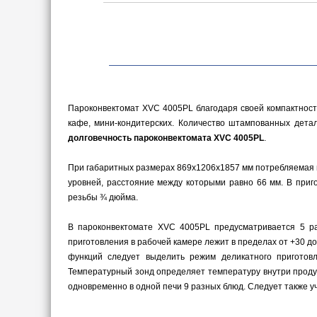
Пароконвектомат XVC 4005PL благодаря своей компактност
кафе, мини-кондитерских. Количество штампованных дета
долговечность пароконвектомата XVC 4005PL
.
При габаритных размерах 869х1206х1857 мм потребляемая м
уровней, расстояние между которыми равно 66 мм. В при
резьбы ¾ дюйма.
В пароконвектомате XVC 4005PL предусматривается 5 ра
приготовления в рабочей камере лежит в пределах от +30 д
функций следует выделить режим деликатного приготовл
Температурный зонд определяет температуру внутри продук
одновременно в одной печи 9 разных блюд. Следует также 