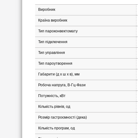
Виробник
Країна виробник
Тип пароконвектомату
Тип підключення
Тип управління
Тип пароутворення
Габарити (д х ш x в), мм
Робоча напруга, В-Гц-Фази
Потужність, кВт
Кількість рівнів, од
Розмір гастроємності (дека)
Кількість програм, од