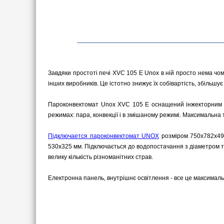
Завдяки простоті печі XVC 105 Е Unox в ній просто нема чом
інших виробників. Це істотно знижує їх собівартість, збільшує
Пароконвектомат Unox XVC 105 Е оснащений інжекторним у
режимах: пара, конвекції і в змішаному режимі. Максимальна т
Підключается пароконвектомат UNOX
розміром 750х782х498
530х325 мм. Підключається до водопостачання з діаметром тр
велику кількість різноманітних страв.
Електронна панель, внутрішнє освітлення - все це максималь