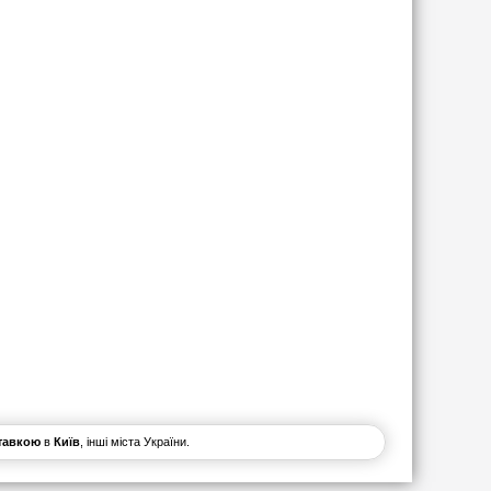
тавкою
в
Київ
, інші міста України.