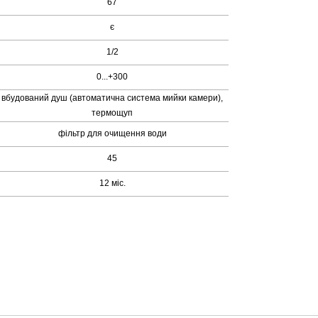
67
є
1/2
0...+300
вбудований душ (автоматична система мийки камери),
термощуп
фільтр для очищення води
45
12 міс.