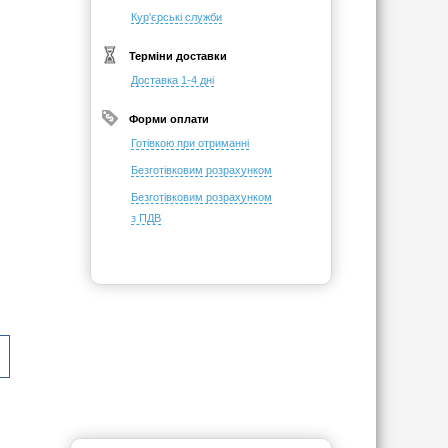
Кур'єрські служби
Терміни доставки
Доставка 1-4 дні
Форми оплати
Готівкою при отриманні
Безготівковим розрахунком
Безготівковим розрахунком
з ПДВ