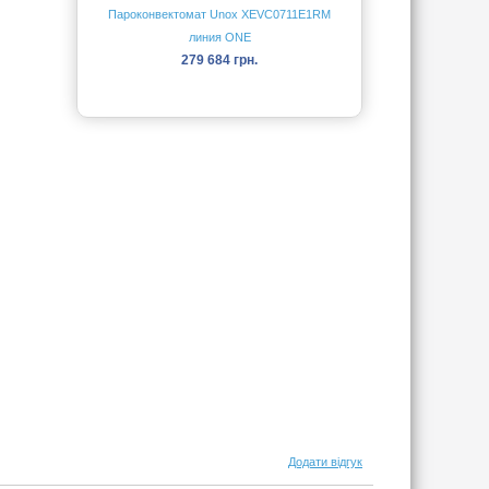
Пароконвектомат Unox XEVC0711E1RM
линия ONE
279 684 грн.
Додати відгук