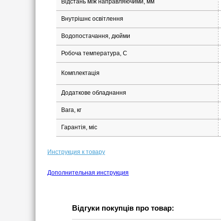
Відстань між направляючими, мм
Внутрішнє освітлення
Водопостачання, дюйми
Робоча температура, С
Комплектація
Додаткове обладнання
Вага, кг
Гарантія, міс
Инструкция к товару
Дополнительная инструкция
Відгуки покупців про товар: