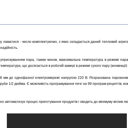
у ламатися - число комплектуючих, з яких складається даний тепловий агрегат
 надійність.
прискуванням пара, таким чином, максимальна температура в режимі пара 
емпература, що досягається в робочій камері в режимі сухого пару (конвекції)
 мм до однофазної електромережі напругою 220 В. Розрахована пароконвек
уби 1/2 дюйма. Є можливість програмування печі на 99 програм-рецептів, кож
но автоматизує процес приготування продуктів і зводить до мінімуму вплив л