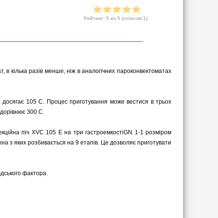
Рейтинг:
5
из 5 (голосов
1
)
, в кілька разів менше, ніж в аналогічних пароконвектоматах
досягає 105 С. Процес приготування може вестися в трьох
 дорівнює 300 С.
ційна піч XVC 105 Е на три гастроемкостіGN 1-1 розміром
на з яких розбивається на 9 етапів. Це дозволяє приготувати
юдського фактора.