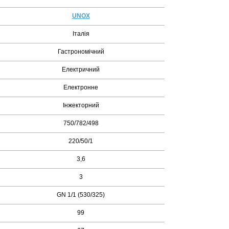
UNOX
Італія
Гастрономічний
Електричний
Електронне
Інжекторний
750/782/498
220/50/1
3,6
3
GN 1/1 (530/325)
99