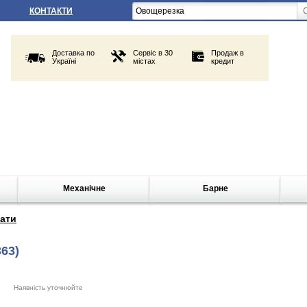
КОНТАКТИ
Доставка по
Сервіс в 30
Продаж в
Україні
містах
кредит
Механічне
Барне
ати
363)
Наявність уточнюйте