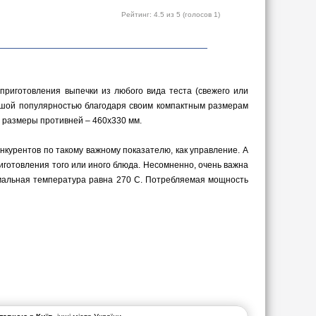
Рейтинг:
4.5
из 5 (голосов
1
)
приготовления выпечки из любого вида теста (свежего или
льшой популярностью благодаря своим компактным размерам
; размеры противней – 460х330 мм.
онкурентов по такому важному показателю, как управление. А
риготовления того или иного блюда. Несомненно, очень важна
имальная температура равна 270 С. Потребляемая мощность