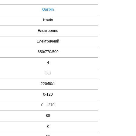
Garbin
Італія
Електронне
Електричний
650/770/500
4
3,3
220/50/1
0-120
0...+270
80
є