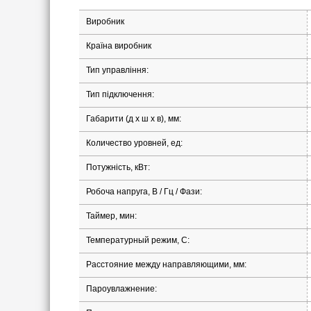
Виробник
Країна виробник
Тип управління:
Тип підключення:
Габарити (д х ш х в), мм:
Количество уровней, ед:
Потужність, кВт:
Робоча напруга, В / Гц / Фази:
Таймер, мин:
Температурный режим, С:
Расстояние между направляющими, мм:
Пароувлажнение: