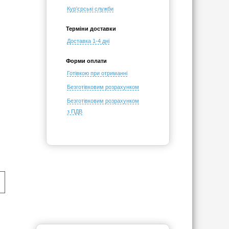
Кур'єрські служби
Терміни доставки
Доставка 1-4 дні
Форми оплати
Готівкою при отриманні
Безготівковим розрахунком
Безготівковим розрахунком
з ПДВ