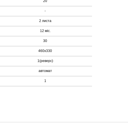
20
-
2 листа
12 міс.
30
460x330
1(реверс)
автомат
1