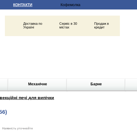
КОНТАКТИ
Доставка по
Сервіс в 30
Продаж в
Україні
містах
кредит
Механічне
Барне
векційні печі для випічки
56)
Наявність уточнюйте