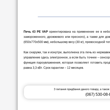
Печь 43 PE VAP
ориентирована на применение ее в небол
замороженного, дрожжевого или пресного), а также для д
(650х770х500 мм), небольшому весу (30 кг), превосходной т
Как снаружи, так и изнутри, выполнена эта печь из нержаве
управление здесь электронное, а если быть точнее – сенсор
функция пароувлажнения, которая позволяет готовить про
равна 3,3 кВт. Срок гарантии – 12 месяцев.
З питання придбання даного товару, а також
(067) 530-08-