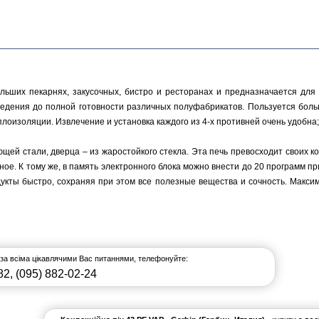
ьших пекарнях, закусочных, бистро и ресторанах и предназначается для 
оведения до полной готовности различных полуфабрикатов. Пользуется бо
еплоизоляции. Извлечение и установка каждого из 4-х противней очень удобна
ющей стали, дверца – из жаростойкого стекла. Эта печь превосходит своих к
ное. К тому же, в память электронного блока можно внести до 20 программ п
дукты быстро, сохраняя при этом все полезные вещества и сочность. Макс
 за всіма цікавлячими Вас питаннями, телефонуйте:
82
,
(095) 882-02-24