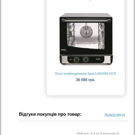
Печь конвекционная Apach AD44M ECO
36 086 грн.
Відгуки покупців про товар:
Додати відгук
Рейтинг:
4.4
из 5 (голосов
1
)