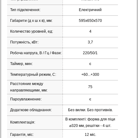
Тип підключення:
Електричний
Габарити (д х ш х в), мм:
595x650x570
Количество уровней, ед:
4
Потужність, кВт:
3,7
Робоча напруга, В / Гц / Фази:
220/50/1
Таймер, мин:
є
Температурный режим, С:
+60...+300
Расстояние между
75
направляющими, мм:
Пароувлажнение:
є
Додаткове обладнання:
Без вилки. Без противнів.
В комплекті: форма для піци
Комплектація:
⌀320 мм, решітки - 4 шт.
Гарантія, міс:
12 міс.